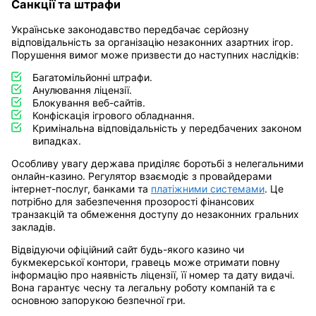
Санкції та штрафи
Українське законодавство передбачає серйозну
відповідальність за організацію незаконних азартних ігор.
Порушення вимог може призвести до наступних наслідків:
Багатомільйонні штрафи.
Анулювання ліцензії.
Блокування веб-сайтів.
Конфіскація ігрового обладнання.
Кримінальна відповідальність у передбачених законом
випадках.
Особливу увагу держава приділяє боротьбі з нелегальними
онлайн-казино. Регулятор взаємодіє з провайдерами
інтернет-послуг, банками та
платіжними системами
. Це
потрібно для забезпечення прозорості фінансових
транзакцій та обмеження доступу до незаконних гральних
закладів.
Відвідуючи офіційний сайт будь-якого казино чи
букмекерської контори, гравець може отримати повну
інформацію про наявність ліцензії, її номер та дату видачі.
Вона гарантує чесну та легальну роботу компаній та є
основною запорукою безпечної гри.