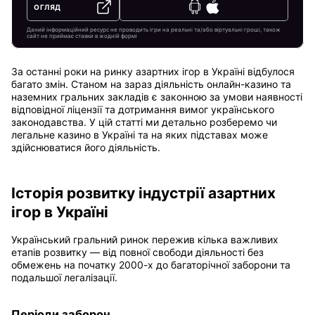
ОГЛЯД
Даний інформаційний ресурс не проводить ігри на реальні та/або віртуальні гроші, також
сайт не приймає ставки в жодній формі
За останні роки на ринку азартних ігор в Україні відбулося
багато змін. Станом на зараз діяльність онлайн-казино та
наземних гральних закладів є законною за умови наявності
відповідної ліцензії та дотримання вимог українського
законодавства. У цій статті ми детально розберемо чи
легальне казино в Україні та на яких підставах може
здійснюватися його діяльність.
Історія розвитку індустрії азартних
ігор в Україні
Український гральний ринок пережив кілька важливих
етапів розвитку — від повної свободи діяльності без
обмежень на початку 2000-х до багаторічної заборони та
подальшої легалізації.
Періоди заборон