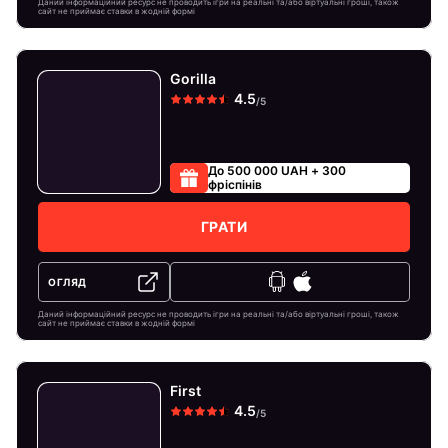
Даний інформаційний ресурс не проводить ігри на реальні та/або віртуальні гроші, також
сайт не приймає ставки в жодній формі
Gorilla
До 500 000 UAH + 300
фріспінів
ГРАТИ
ОГЛЯД
Даний інформаційний ресурс не проводить ігри на реальні та/або віртуальні гроші, також
сайт не приймає ставки в жодній формі
First