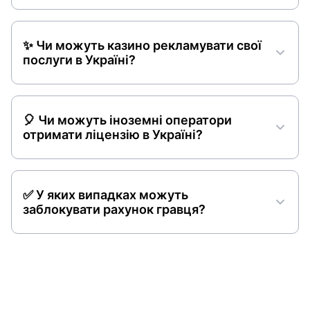
✨ Чи можуть казино рекламувати свої
послуги в Україні?
🎈 Чи можуть іноземні оператори
отримати ліцензію в Україні?
✅ У яких випадках можуть
заблокувати рахунок гравця?