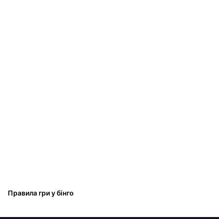
Правила гри у бінго