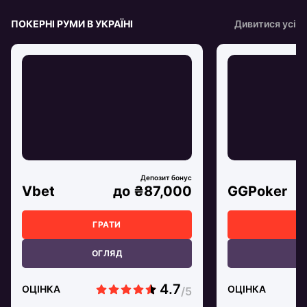
ПОКЕРНІ РУМИ В УКРАЇНІ
Дивитися усі
Vbet
до ₴87,000
GGPoker
ГРАТИ
Г
ОГЛЯД
О
ОЦІНКА
ОЦІНКА