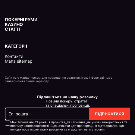
ПОКЕРНІ РУМИ
КАЗИНО
СТАТТІ
КАТЕГОРІЇ
Контакти
Мапа sitemap
Сайт не є майданчиком для проведення азартних ігор, інформація має
ознайомлювальний характер.
Підпишіться на нашу розсилку
Новини покеру, стратегії
та спеціальні пропозиції.
ПІДПИСАТИСЯ
Мені більше ніж 21 років, я прочитав_ла і прийняв_ла умови використання та
політику конфіденційності. Відзначаючи цей прапорець, я підтверджую, що
погоджуюсь отримувати розсилки та маркетингові матеріали.