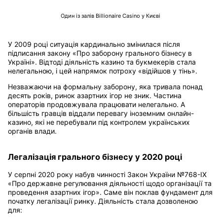
Один із залів Billionaire Casino у Києві
У 2009 році ситуація кардинально змінилася після
підписання закону «Про заборону грального бізнесу в
Україні». Відтоді діяльність казино та букмекерів стала
нелегальною, і цей напрямок потроху «відійшов у тінь».
Незважаючи на формальну заборону, яка тривала понад
десять років, ринок азартних ігор не зник. Частина
операторів продовжувала працювати нелегально. А
більшість гравців віддали перевагу іноземним онлайн-
казино, які не перебували під контролем українських
органів влади.
Легалізація грального бізнесу у 2020 році
У серпні 2020 року набув чинності Закон України №768-IX
«Про державне регулювання діяльності щодо організації та
проведення азартних ігор». Саме він поклав фундамент для
початку легалізації ринку. Діяльність стала дозволеною
для: