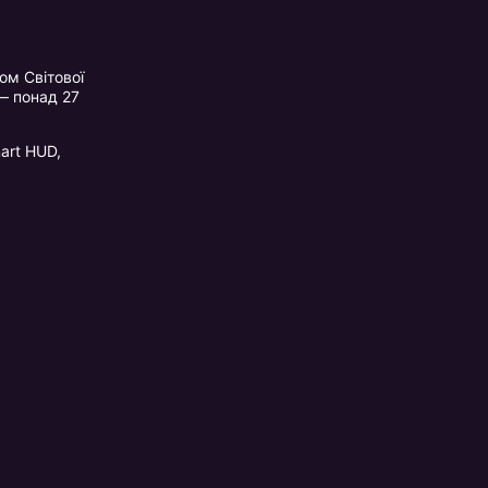
ом Світової
— понад 27
art HUD,