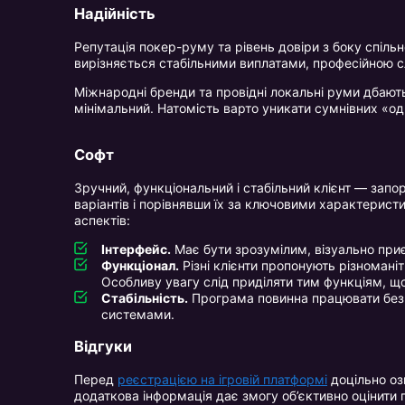
Надійність
Репутація покер-руму та рівень довіри з боку спіль
вирізняється стабільними виплатами, професійною с
Міжнародні бренди та провідні локальні руми дбают
мінімальний. Натомість варто уникати сумнівних «о
Софт
Зручний, функціональний і стабільний клієнт — зап
варіантів і порівнявши їх за ключовими характерис
аспектів:
Інтерфейс.
Має бути зрозумілим, візуально приє
Функціонал.
Різні клієнти пропонують різномані
Особливу увагу слід приділяти тим функціям, щ
Стабільність.
Програма повинна працювати без 
системами.
Відгуки
Перед
реєстрацією на ігровій платформі
доцільно оз
додаткова інформація дає змогу об’єктивно оцінити