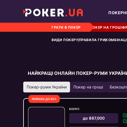
ПОКЕРН
ГРАТИ В ПОКЕР
ПОКЕР НА ГРОШІ
Ф
ВИДИ ПОКЕРУ
ПРАВИЛА ГРИ
КОМБІНАЦІ
НАЙКРАЩІ ОНЛАЙН ПОКЕР-РУМИ УКРАЇН
Покер-руми України
Покер на гроші
Безкошто
РЕЙКБЕК ДО 80%
БОНУС
до ₴87,000