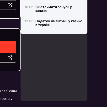
Як отримати бонуси у
казино
Податок на виграш у казино
в Україні
 свої сили.
кроки у