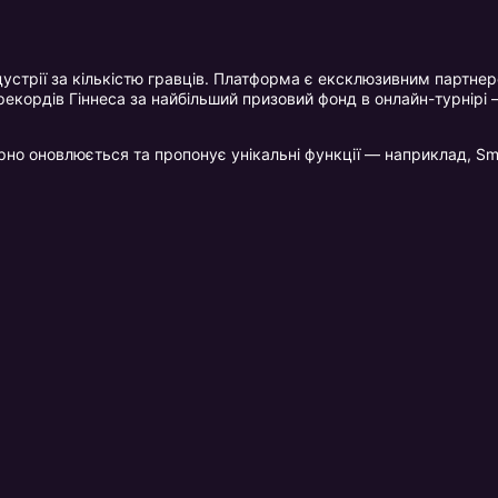
дустрії за кількістю гравців. Платформа є ексклюзивним партнер
екордів Гіннеса за найбільший призовий фонд в онлайн-турнірі 
но оновлюється та пропонує унікальні функції — наприклад, Sm