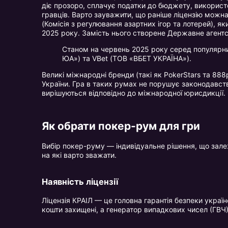
діє прозоро, сплачує податки до бюджету, використ
гравців. Варто зауважити, що раніше ліцензію можн
(Комісія з регулювання азартних ігор та лотерей), я
2025 року. Замість нього створене Державне агентств
Станом на червень 2025 року серед популярни
ЮА») та VBet (ТОВ «ВБЕТ УКРАЇНА»).
Великі міжнародні бренди (такі як PokerStars та 888
України. Гра в таких румах не порушує законодавств
вирішуються відповідно до міжнародної юрисдикції.
Як обрати покер-рум для гри
Вибір покер-руму — індивідуальне рішення, що залеж
на які варто зважати.
Наявність ліцензії
Ліцензія КРАІЛ — це головна гарантія безпеки украї
кошти захищені, а генератор випадкових чисел (ГВЧ)