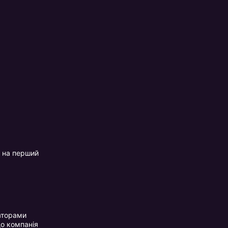
% на перший
аторами
що компанія