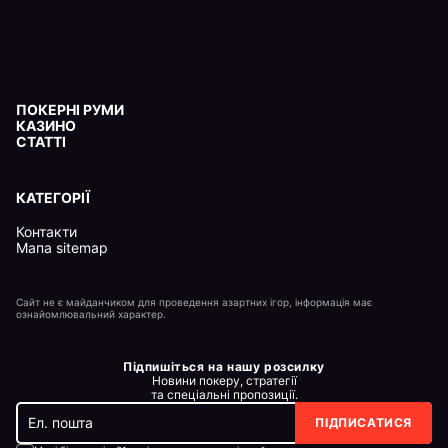
ПОКЕРНІ РУМИ
КАЗИНО
СТАТТІ
КАТЕГОРІЇ
Контакти
Мапа sitemap
Сайт не є майданчиком для проведення азартних ігор, інформація має
ознайомлювальний характер.
Підпишіться на нашу розсилку
Новини покеру, стратегії
та спеціальні пропозиції.
ПІДПИСАТИСЯ