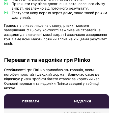
Припиняти гру після досягнення встановленого ліміту
витрат, незалежно від поточного результату.
Тестувати нову версію через демо, якщо такий режим
доступний.
Гравець впливає лише на ставку, ризик і момент
завершення. У цьому контексті важлива не стратегія, а
заздалегідь визначені межі витрат і своєчасне завершення
гри. Саме вони мають прямий вплив на кінцевий результат
сесії.
Переваги та недоліки гри Plinko
Особливості гри Плінко приваблюють гравців, яким
потрібен простий і швидкий формат. Водночас саме це
підвищує ризик зробити багато ставок за короткий час.
Основні переваги та недоліки Плінко зведені у таблиці
нижче.
ПЕРЕВАГИ
НЕДОЛІКИ