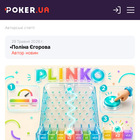
Авторські статті
Поліна Єгорова