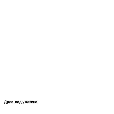
Дрес-код у казино