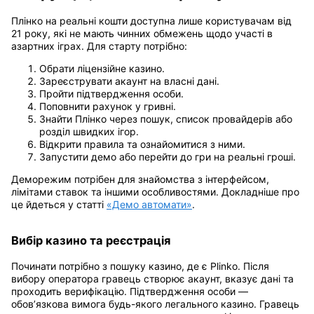
Плінко на реальні кошти доступна лише користувачам від
21 року, які не мають чинних обмежень щодо участі в
азартних іграх. Для старту потрібно:
Обрати ліцензійне казино.
Зареєструвати акаунт на власні дані.
Пройти підтвердження особи.
Поповнити рахунок у гривні.
Знайти Плінко через пошук, список провайдерів або
розділ швидких ігор.
Відкрити правила та ознайомитися з ними.
Запустити демо або перейти до гри на реальні гроші.
Деморежим потрібен для знайомства з інтерфейсом,
лімітами ставок та іншими особливостями. Докладніше про
це йдеться у статті
«Демо автомати»
.
Вибір казино та реєстрація
Починати потрібно з пошуку казино, де є Plinko. Після
вибору оператора гравець створює акаунт, вказує дані та
проходить верифікацію. Підтвердження особи —
обов’язкова вимога будь-якого легального казино. Гравець