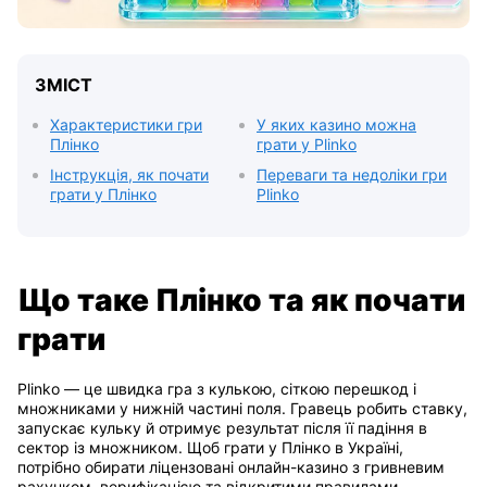
ЗМІСТ
Характеристики гри
У яких казино можна
Плінко
грати у Plinko
Інструкція, як почати
Переваги та недоліки гри
грати у Плінко
Plinko
Що таке Плінко та як почати
грати
Plinko — це швидка гра з кулькою, сіткою перешкод і
множниками у нижній частині поля. Гравець робить ставку,
запускає кульку й отримує результат після її падіння в
сектор із множником. Щоб грати у Плінко в Україні,
потрібно обирати ліцензовані онлайн-казино з гривневим
рахунком, верифікацією та відкритими правилами.