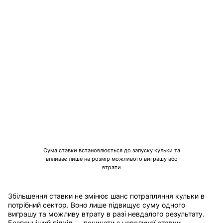
Сума ставки встановлюється до запуску кульки та
впливає лише на розмір можливого виграшу або
втрати
Збільшення ставки не змінює шанс потрапляння кульки в
потрібний сектор. Воно лише підвищує суму одного
виграшу та можливу втрату в разі невдалого результату.
Безпечніший підхід — починати з невеликої ставки,