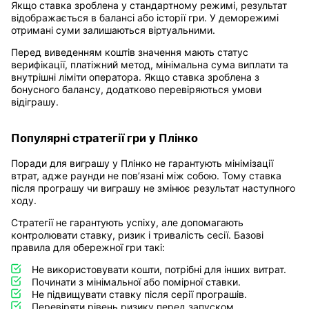
Якщо ставка зроблена у стандартному режимі, результат
відображається в балансі або історії гри. У деморежимі
отримані суми залишаються віртуальними.
Перед виведенням коштів значення мають статус
верифікації, платіжний метод, мінімальна сума виплати та
внутрішні ліміти оператора. Якщо ставка зроблена з
бонусного балансу, додатково перевіряються умови
відіграшу.
Популярні стратегії гри у Плінко
Поради для виграшу у Плінко не гарантують мінімізації
втрат, адже раунди не пов’язані між собою. Тому ставка
після програшу чи виграшу не змінює результат наступного
ходу.
Стратегії не гарантують успіху, але допомагають
контролювати ставку, ризик і тривалість сесії. Базові
правила для обережної гри такі:
Не використовувати кошти, потрібні для інших витрат.
Починати з мінімальної або помірної ставки.
Не підвищувати ставку після серії програшів.
Перевіряти рівень ризику перед запуском.