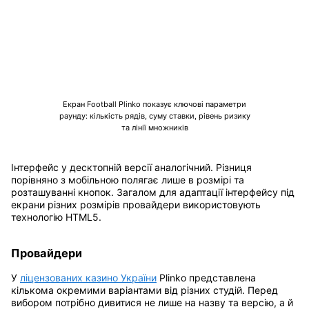
Екран Football Plinko показує ключові параметри
раунду: кількість рядів, суму ставки, рівень ризику
та лінії множників
Інтерфейс у десктопній версії аналогічний. Різниця
порівняно з мобільною полягає лише в розмірі та
розташуванні кнопок. Загалом для адаптації інтерфейсу під
екрани різних розмірів провайдери використовують
технологію HTML5.
Провайдери
У
ліцензованих казино України
Plinko представлена
кількома окремими варіантами від різних студій. Перед
вибором потрібно дивитися не лише на назву та версію, а й