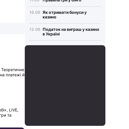
Як отримати бонуси у
казино
Податок на виграш у казино
в Україні
. Теоретичне
 на платежі й
і», LIVE,
гри та