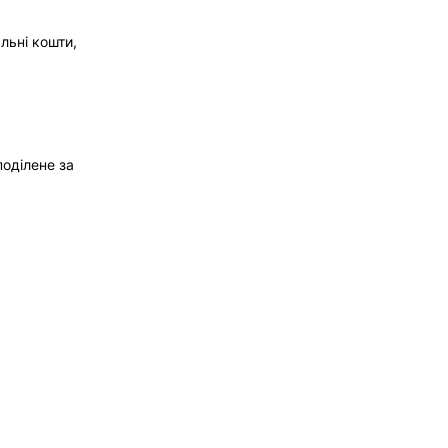
льні кошти,
 поділене за