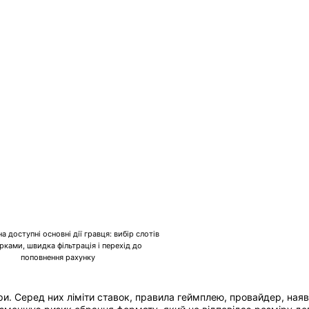
а доступні основні дії гравця: вибір слотів
ірками, швидка фільтрація і перехід до
поповнення рахунку
и. Серед них ліміти ставок, правила геймплею, провайдер, наяв