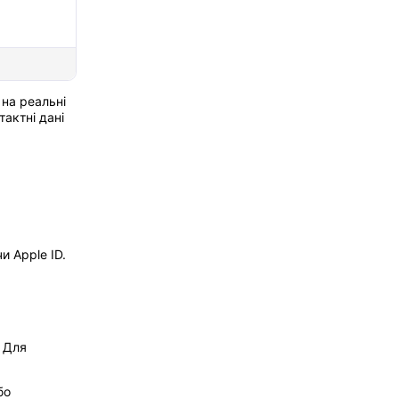
 на реальні
тактні дані
и Apple ID.
. Для
бо