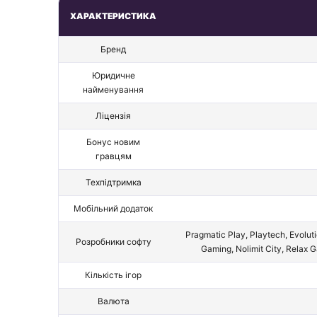
ХАРАКТЕРИСТИКА
Бренд
Юридичне
найменування
Ліцензія
Бонус новим
гравцям
Техпідтримка
Мобільний додаток
Pragmatic Play, Playtech, Evolu
Розробники софту
Gaming, Nolimit City, Relax
Кількість ігор
Валюта