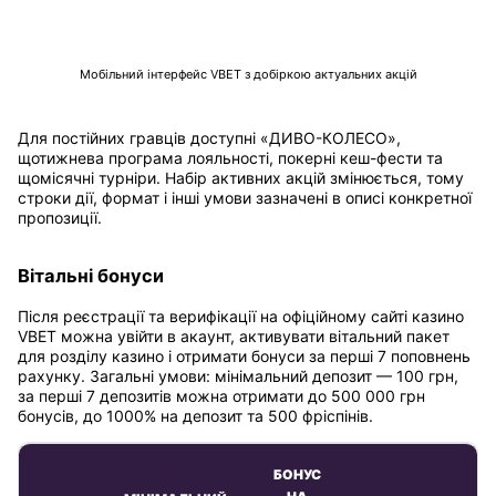
Мобільний інтерфейс VBET з добіркою актуальних акцій
Для постійних гравців доступні «ДИВО-КОЛЕСО»,
щотижнева програма лояльності, покерні кеш-фести та
щомісячні турніри. Набір активних акцій змінюється, тому
строки дії, формат і інші умови зазначені в описі конкретної
пропозиції.
Вітальні бонуси
Після реєстрації та верифікації на офіційному сайті казино
VBET можна увійти в акаунт, активувати вітальний пакет
для розділу казино і отримати бонуси за перші 7 поповнень
рахунку. Загальні умови: мінімальний депозит — 100 грн,
за перші 7 депозитів можна отримати до 500 000 грн
бонусів, до 1000% на депозит та 500 фріспінів.
БОНУС