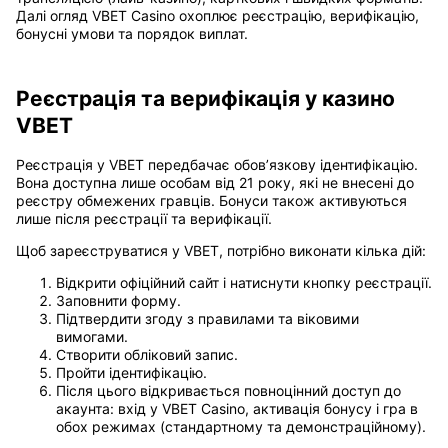
Далі огляд VBET Casino охоплює реєстрацію, верифікацію,
бонусні умови та порядок виплат.
Реєстрація та верифікація у казино
VBET
Реєстрація у VBET передбачає обов’язкову ідентифікацію.
Вона доступна лише особам від 21 року, які не внесені до
реєстру обмежених гравців. Бонуси також активуються
лише після реєстрації та верифікації.
Щоб зареєструватися у VBET, потрібно виконати кілька дій:
Відкрити офіційний сайт і натиснути кнопку реєстрації.
Заповнити форму.
Підтвердити згоду з правилами та віковими
вимогами.
Створити обліковий запис.
Пройти ідентифікацію.
Після цього відкривається повноцінний доступ до
акаунта: вхід у VBET Casino, активація бонусу і гра в
обох режимах (стандартному та демонстраційному).