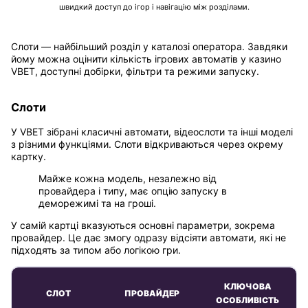
швидкий доступ до ігор і навігацію між розділами.
Слоти — найбільший розділ у каталозі оператора. Завдяки
йому можна оцінити кількість ігрових автоматів у казино
VBET, доступні добірки, фільтри та режими запуску.
Слоти
У VBET зібрані класичні автомати, відеослоти та інші моделі
з різними функціями. Слоти відкриваються через окрему
картку.
Майже кожна модель, незалежно від
провайдера і типу, має опцію запуску в
деморежимі та на гроші.
У самій картці вказуються основні параметри, зокрема
провайдер. Це дає змогу одразу відсіяти автомати, які не
підходять за типом або логікою гри.
КЛЮЧОВА
СЛОТ
ПРОВАЙДЕР
ОСОБЛИВІСТЬ