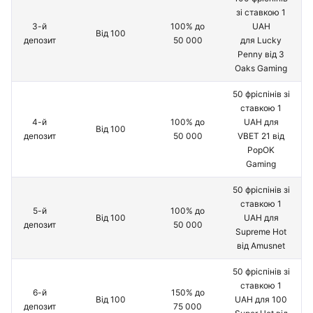
зі ставкою 1
3-й
100% до
UAH
Від 100
депозит
50 000
для Lucky
Penny від 3
Oaks Gaming
50 фріспінів зі
ставкою 1
4-й
100% до
UAH для
Від 100
депозит
50 000
VBET 21 від
PopOK
Gaming
50 фріспінів зі
ставкою 1
5-й
100% до
Від 100
UAH для
депозит
50 000
Supreme Hot
від Amusnet
50 фріспінів зі
ставкою 1
6-й
150% до
Від 100
UAH для 100
депозит
75 000