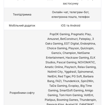
застосунку
Онлайн-чат, телеграм-бот,
Техпідтримка
електронна пошта, телефон
Мобільний додаток
iOS та Android
PopOK Gaming, Pragmatic Play,
Amusnet, BetConstruct, Pateplay, 3
Oaks Gaming, EGT Digital, Endorphina,
Choice Gaming, Playson, Quickspin,
Gamzix, Champion, NetGame
Entertainment, Hacksaw Gaming, ELK
Studios, Pascal Gaming, NOVOMATIC,
Amatic Online, Playtech, Relax Gaming,
Nolimit City, Yggdrasil, Spinomenal,
NetEnt, Red Tiger, PG Soft, Barbara
Bang, FAZI, Thunderkick, Spin2Win,
TaDa Gaming, Evoplay, Big Time
Gaming, SmartSoft Gaming, Amigo
Розробники софту
Gaming, Tom Horn Gaming, VoltEnt,
Platipus, Booming Games, Thunderspin,
Penguin King, AvatarUX, GAMOMAT,