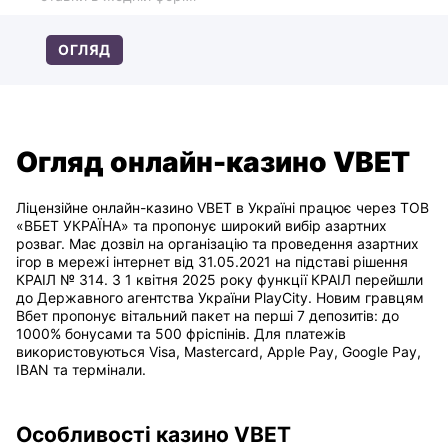
ОГЛЯД
Огляд онлайн-казино VBET
Ліцензійне онлайн-казино VBET в Україні працює через ТОВ
«ВБЕТ УКРАЇНА» та пропонує широкий вибір азартних
розваг. Має дозвіл на організацію та проведення азартних
ігор в мережі інтернет від 31.05.2021 на підставі рішення
КРАІЛ № 314. З 1 квітня 2025 року функції КРАІЛ перейшли
до Державного агентства України PlayCity. Новим гравцям
Вбет пропонує вітальний пакет на перші 7 депозитів: до
1000% бонусами та 500 фріспінів. Для платежів
використовуються Visa, Mastercard, Apple Pay, Google Pay,
IBAN та термінали.
Особливості казино VBET