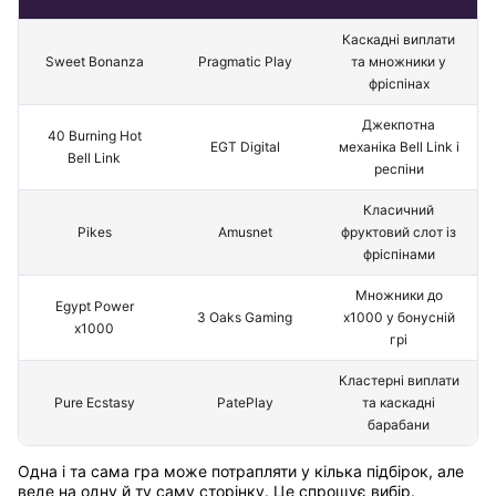
Каскадні виплати
Sweet Bonanza
Pragmatic Play
та множники у
фріспінах
Джекпотна
40 Burning Hot
EGT Digital
механіка Bell Link і
Bell Link
респіни
Класичний
Pikes
Amusnet
фруктовий слот із
фріспінами
Множники до
Egypt Power
3 Oaks Gaming
х1000 у бонусній
x1000
грі
Кластерні виплати
Pure Ecstasy
PatePlay
та каскадні
барабани
Одна і та сама гра може потрапляти у кілька підбірок, але
веде на одну й ту саму сторінку. Це спрощує вибір.