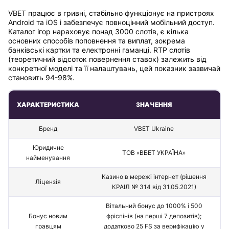
VBET працює в гривні, стабільно функціонує на пристроях
Android та iOS і забезпечує повноцінний мобільний доступ.
Каталог ігор нараховує понад 3000 слотів, є кілька
основних способів поповнення та виплат, зокрема
банківські картки та електронні гаманці. RTP слотів
(теоретичний відсоток повернення ставок) залежить від
конкретної моделі та її налаштувань, цей показник зазвичай
становить 94-98%.
ХАРАКТЕРИСТИКА
ЗНАЧЕННЯ
Бренд
VBET Ukraine
Юридичне
ТОВ «ВБЕТ УКРАЇНА»
найменування
Казино в мережі інтернет (рішення
Ліцензія
КРАІЛ № 314 від 31.05.2021)
Вітальний бонус до 1000% і 500
Бонус новим
фріспінів (на перші 7 депозитів);
гравцям
додатково 25 FS за верифікацію у