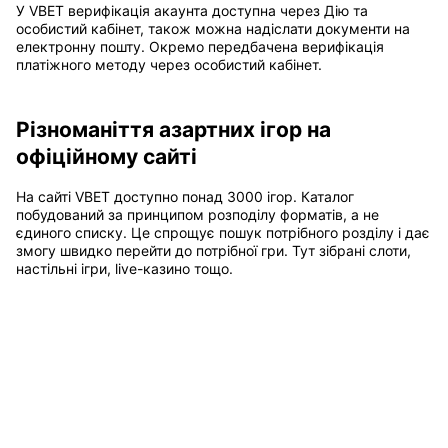
У VBET верифікація акаунта доступна через Дію та
особистий кабінет, також можна надіслати документи на
електронну пошту. Окремо передбачена верифікація
платіжного методу через особистий кабінет.
Різноманіття азартних ігор на
офіційному сайті
На сайті VBET доступно понад 3000 ігор. Каталог
побудований за принципом розподілу форматів, а не
єдиного списку. Це спрощує пошук потрібного розділу і дає
змогу швидко перейти до потрібної гри. Тут зібрані слоти,
настільні ігри, live-казино тощо.