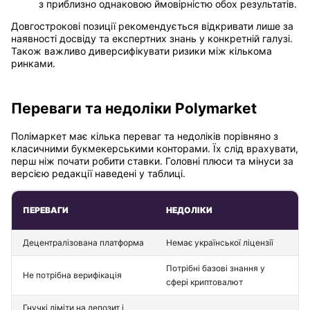
з приблизно однаковою ймовірністю обох результатів.
Довгострокові позиції рекомендується відкривати лише за
наявності досвіду та експертних знань у конкретній галузі.
Також важливо диверсифікувати ризики між кількома
ринками.
Переваги та недоліки Polymarket
Полімаркет має кілька переваг та недоліків порівняно з
класичними букмекерськими конторами. Їх слід врахувати,
перш ніж почати робити ставки. Головні плюси та мінуси за
версією редакції наведені у таблиці.
ПЕРЕВАГИ
НЕДОЛІКИ
Децентралізована платформа
Немає української ліцензії
Потрібні базові знання у
Не потрібна верифікація
сфері криптовалют
Гнучкі ліміти на депозит і