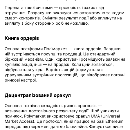
Перевага такої системи — прозорість і захист від
втручання. Розрахунки виконуються автоматично за кодом
смарт-контрактів. Змінити результат події або вплинути на
виплату з боку сторонніх осіб неможливо.
Книга ордерів
Основа платформи Полімаркет — книга ордерів. Завдяки
ній зустрічаються покупці та продавці. Це стандартний
біржовий механізм. Одні користувачі розміщують заявки на
купівлю акцій, інші — на продаж. Коли ціни збігаються,
відбувається угода. Вартість акцій формується з
урахуванням зустрічних пропозицій, що відображає поточні
ринкові настрої.
Децентралізований оракул
Основна технічна складність ринків прогнозів —
визначення достовірного результату події. Щоб уникнути
помилок, Polymarket використовує оракул UMA (Universal
Market Access). Це протокол, який працює на базі Ethereum і
передає підтверджені дані до блокчейна. Фіксується лише