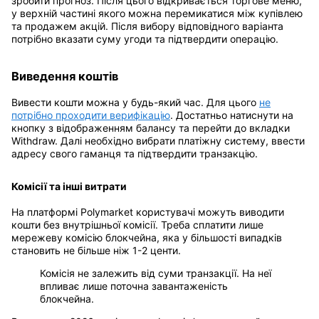
зробити прогноз. Після цього відкривається торгове меню,
у верхній частині якого можна перемикатися між купівлею
та продажем акцій. Після вибору відповідного варіанта
потрібно вказати суму угоди та підтвердити операцію.
Виведення коштів
Вивести кошти можна у будь-який час. Для цього
не
потрібно проходити верифікацію
. Достатньо натиснути на
кнопку з відображенням балансу та перейти до вкладки
Withdraw. Далі необхідно вибрати платіжну систему, ввести
адресу свого гаманця та підтвердити транзакцію.
Комісії та інші витрати
На платформі Polymarket користувачі можуть виводити
кошти без внутрішньої комісії. Треба сплатити лише
мережеву комісію блокчейна, яка у більшості випадків
становить не більше ніж 1-2 центи.
Комісія не залежить від суми транзакції. На неї
впливає лише поточна завантаженість
блокчейна.