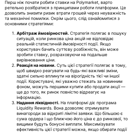
Перш ніж почати робити ставки на Polymarket, варто
ретельно розібратися з принципами роботи платформи. Це
дозволить знизити ризик втрати грошей через неуважність
та механічні помилки. Окрім цього, слід ознайомитися з
основними стратегіями:
Арбітраж ймовірностей.
Стратегія полягає в пошуку
ситуацій, коли ринкова ціна акцій не відповідає
реальній статистичній ймовірності події. Якщо
користувач бачить суттєву розбіжність, він може
зробити ставку, розраховуючи на подальше
вирівнювання ціни.
Реакція на новини.
Суть цієї стратегії полягає в тому,
щоб швидко реагувати на будь-які важливі зміни,
здатні сильно вплинути на вірогідність тієї чи іншої
події. Користувачі, які уважно стежать за новинним
фоном, можуть першими купити або продати акції —
ще до того, як ринок повністю відреагує на
інформацію.
Надання ліквідності.
На платформі діє програма
Liquidity Rewards. Вона дозволяє отримувати
винагороди за відкриті лімітні заявки. Що більшою є
сума ордера і що ближчою його ціна є до ринкової, то
вищими будуть бонусні виплати. Максимізувати
ефективність цієї стратегії можна, якщо обирати події