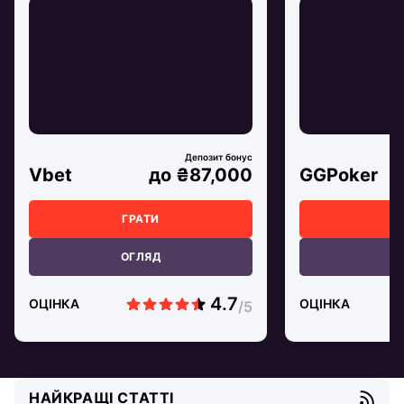
Vbet
до ₴87,000
GGPoker
ГРАТИ
Г
ОГЛЯД
О
ОЦІНКА
ОЦІНКА
НАЙКРАЩІ СТАТТІ