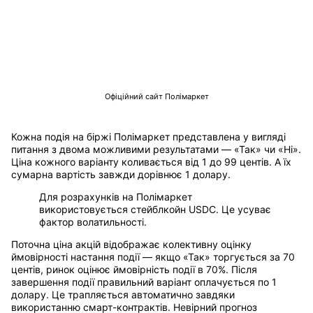
Офіційний сайт Полімаркет
Кожна подія на біржі Полімаркет представлена у вигляді
питання з двома можливими результатами — «Так» чи «Ні».
Ціна кожного варіанту коливається від 1 до 99 центів. А їх
сумарна вартість завжди дорівнює 1 долару.
Для розрахунків на Полімаркет
використовується стейблкойн USDC. Це усуває
фактор волатильності.
Поточна ціна акцій відображає колективну оцінку
ймовірності настання події — якщо «Так» торгується за 70
центів, ринок оцінює ймовірність події в 70%. Після
завершення події правильний варіант оплачується по 1
долару. Це трапляється автоматично завдяки
використанню смарт-контрактів. Невірний прогноз