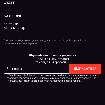
СТАТТІ
КАТЕГОРІЇ
Контакти
Мапа sitemap
Сайт не є майданчиком для проведення азартних ігор, інформація має
ознайомлювальний характер.
Підпишіться на нашу розсилку
Новини покеру, стратегії
та спеціальні пропозиції.
ПІДПИСАТИСЯ
Мені більше ніж 21 років, я прочитав_ла і прийняв_ла умови використання та
політику конфіденційності. Відзначаючи цей прапорець, я підтверджую, що
погоджуюсь отримувати розсилки та маркетингові матеріали.