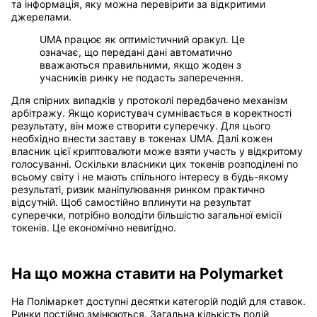
та інформація, яку можна перевірити за відкритими
джерелами.
UMA працює як оптимістичний оракул. Це
означає, що передані дані автоматично
вважаються правильними, якщо жоден з
учасників ринку не подасть заперечення.
Для спірних випадків у протоколі передбачено механізм
арбітражу. Якщо користувач сумнівається в коректності
результату, він може створити суперечку. Для цього
необхідно внести заставу в токенах UMA. Далі кожен
власник цієї криптовалюти може взяти участь у відкритому
голосуванні. Оскільки власники цих токенів розподілені по
всьому світу і не мають спільного інтересу в будь-якому
результаті, ризик маніпулювання ринком практично
відсутній. Щоб самостійно вплинути на результат
суперечки, потрібно володіти більшістю загальної емісії
токенів. Це економічно невигідно.
На що можна ставити на Polymarket
На Полімаркет доступні десятки категорій подій для ставок.
Ринки постійно змінюються. Загальна кількість подій