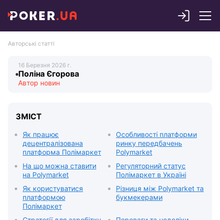
Авторські статті
Поліна Єгорова
ЗМІСТ
Як працює
Особливості платформи
децентралізована
ринку передбачень
платформа Полімаркет
Polymarket
На що можна ставити
Регуляторний статус
на Polymarket
Полімаркет в Україні
Як користуватися
Різниця між Polymarket та
платформою
букмекерами
Полімаркет
Стратегії для заробітку
Переваги та недоліки