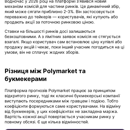
Водночас у 2026 році на платформі з’явився новий
механізм комісій для частини ринків. Це динамічний збір,
який може сягати приблизно 2-3%. Він застосовується
переважно до тейкерів — користувачів, які купують або
продають акції за поточною ринковою ціною.
Ставки на більшості ринків досі залишаються
безкоштовними. А з лімітних заявок комісія не стягується
взагалі. Якщо користувач сам встановлює ціну купівлі або
продажу акцій і чекає, поки інший учасник погодиться на ці
умови, він не сплачує жодних зборів.
Різниця між Polymarket та
букмекерами
Платформа прогнозів Polymarket працює за принципом
відкритого ринку, тоді як класичні букмекерські компанії
виступають посередниками між гравцем і подією. Тобто
коефіцієнти формуються саме користувачами. На відміну
від букмекерів, у цих коефіцієнтах не закладена маржа.
Вартість кожної акції повертається учасникам ринку у
повному обсязі. Є ще кілька відмінностей.