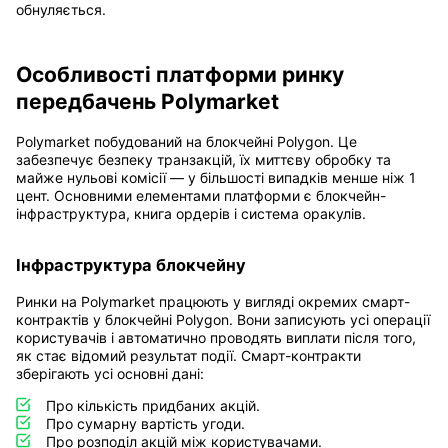
обнуляється.
Особливості платформи ринку
передбачень Polymarket
Polymarket побудований на блокчейні Polygon. Це
забезпечує безпеку транзакцій, їх миттєву обробку та
майже нульові комісії — у більшості випадків менше ніж 1
цент. Основними елементами платформи є блокчейн-
інфраструктура, книга ордерів і система оракулів.
Інфраструктура блокчейну
Ринки на Polymarket працюють у вигляді окремих смарт-
контрактів у блокчейні Polygon. Вони записують усі операції
користувачів і автоматично проводять виплати після того,
як стає відомий результат події. Смарт-контракти
зберігають усі основні дані:
Про кількість придбаних акцій.
Про сумарну вартість угоди.
Про розподіл акцій між користувачами.