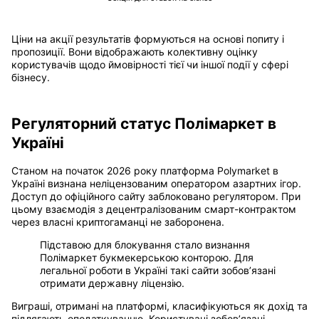
Ціни на акції результатів формуються на основі попиту і
пропозиції. Вони відображають колективну оцінку
користувачів щодо ймовірності тієї чи іншої події у сфері
бізнесу.
Регуляторний статус Полімаркет в
Україні
Станом на початок 2026 року платформа Polymarket в
Україні визнана неліцензованим оператором азартних ігор.
Доступ до офіційного сайту заблоковано регулятором. При
цьому взаємодія з децентралізованим смарт-контрактом
через власні криптогаманці не заборонена.
Підставою для блокування стало визнання
Полімаркет букмекерською конторою. Для
легальної роботи в Україні такі сайти зобов’язані
отримати державну ліцензію.
Виграші, отримані на платформі, класифікуються як дохід та
підлягають оподаткуванню. Користувачі зобов’язані