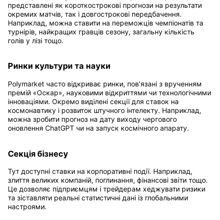
представлені як короткострокові прогнози на результати
окремих матчів, так і довгострокові передбачення.
Наприклад, можна ставити на переможців чемпіонатів та
турнірів, найкращих гравців сезону, загальну кількість
голів у лізі тощо.
Ринки культури та науки
Polymarket часто відкриває ринки, пов’язані з врученням
премій «Оскар», науковими відкриттями чи технологічними
інноваціями. Окремо виділені секції для ставок на
космонавтику і розвиток штучного інтелекту. Наприклад,
можна зробити прогноз на дату виходу чергового
оновлення ChatGPT чи на запуск космічного апарату.
Секція бізнесу
Тут доступні ставки на корпоративні події. Наприклад,
злиття великих компаній, поглинання, фінансові звіти тощо.
Це дозволяє підприємцям і трейдерам хеджувати ризики
та зіставляти реальні статистичні дані із глобальними
настроями.