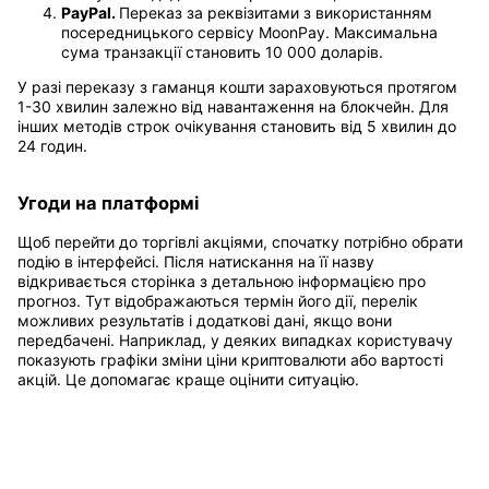
PayPal.
Переказ за реквізитами з використанням
посередницького сервісу MoonPay. Максимальна
сума транзакції становить 10 000 доларів.
У разі переказу з гаманця кошти зараховуються протягом
1-30 хвилин залежно від навантаження на блокчейн. Для
інших методів строк очікування становить від 5 хвилин до
24 годин.
Угоди на платформі
Щоб перейти до торгівлі акціями, спочатку потрібно обрати
подію в інтерфейсі. Після натискання на її назву
відкривається сторінка з детальною інформацією про
прогноз. Тут відображаються термін його дії, перелік
можливих результатів і додаткові дані, якщо вони
передбачені. Наприклад, у деяких випадках користувачу
показують графіки зміни ціни криптовалюти або вартості
акцій. Це допомагає краще оцінити ситуацію.