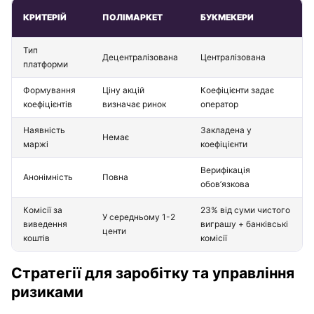
КРИТЕРІЙ
ПОЛІМАРКЕТ
БУКМЕКЕРИ
Тип
Децентралізована
Централізована
платформи
Формування
Ціну акцій
Коефіцієнти задає
коефіцієнтів
визначає ринок
оператор
Наявність
Закладена у
Немає
маржі
коефіцієнти
Верифікація
Анонімність
Повна
обов’язкова
Комісії за
23% від суми чистого
У середньому 1-2
виведення
виграшу + банківські
центи
коштів
комісії
Стратегії для заробітку та управління
ризиками