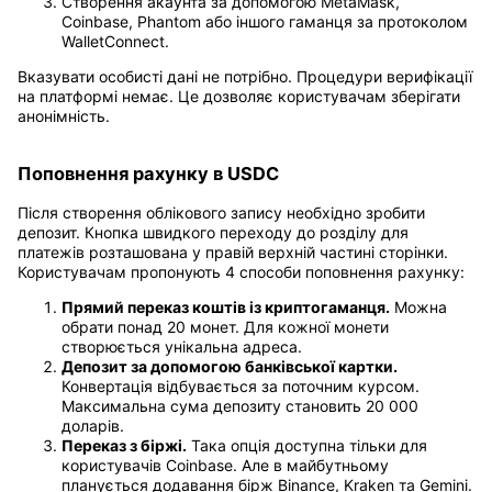
Створення акаунта за допомогою MetaMask,
Coinbase, Phantom або іншого гаманця за протоколом
WalletConnect.
Вказувати особисті дані не потрібно. Процедури верифікації
на платформі немає. Це дозволяє користувачам зберігати
анонімність.
Поповнення рахунку в USDC
Після створення облікового запису необхідно зробити
депозит. Кнопка швидкого переходу до розділу для
платежів розташована у правій верхній частині сторінки.
Користувачам пропонують 4 способи поповнення рахунку:
Прямий переказ коштів із криптогаманця.
Можна
обрати понад 20 монет. Для кожної монети
створюється унікальна адреса.
Депозит за допомогою банківської картки.
Конвертація відбувається за поточним курсом.
Максимальна сума депозиту становить 20 000
доларів.
Переказ з біржі.
Така опція доступна тільки для
користувачів Coinbase. Але в майбутньому
планується додавання бірж Binance, Kraken та Gemini.