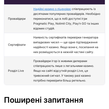
Надійні казино з ліцензією
співпрацюють із
десятками популярних провайдерів. Необхідно
Провайдери
переконатися, що в лобі доступні ігри
Pragmatic Play, Nolimit City, Play’n GO та інших
відомих студій.
Наявність сертифікатів перевірки генератора
випадкових чисел — ще одне підтвердження
Сертифікати
надійності казино. Якщо вони є, посилання на
них розміщуються в нижній частині сайту.
Провайдери ігор із живими дилерами
співпрацюють лише з легальними казино.
Розділ Live
Якщо на сайті відсутній розділ Live, це
тривожний сигнал. У такому разі казино
потрібно перевірити більш ретельно.
Поширені запитання