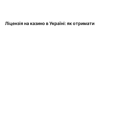
Ліцензія на казино в Україні: як отримати