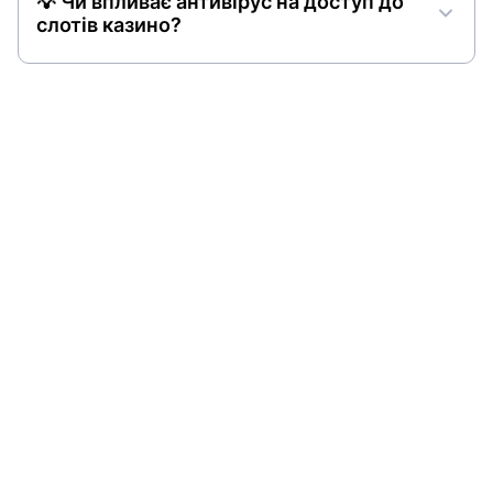
💡 Чи впливає антивірус на доступ до
слотів казино?