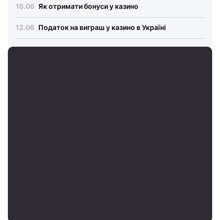
Як отримати бонуси у казино
Податок на виграш у казино в Україні