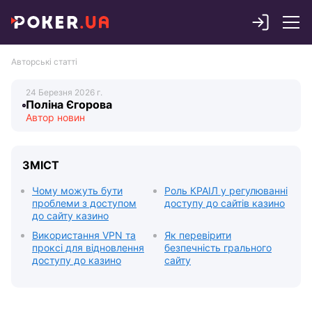
Авторські статті
Поліна Єгорова
ЗМІСТ
Чому можуть бути
Роль КРАІЛ у регулюванні
проблеми з доступом
доступу до сайтів казино
до сайту казино
Використання VPN та
Як перевірити
проксі для відновлення
безпечність грального
доступу до казино
сайту