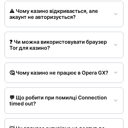
⚠️ Чому казино відкривається, але
акаунт не авторизується?
❓ Чи можна використовувати браузер
Tor для казино?
🤔 Чому казино не працює в Opera GX?
💬 Що робити при помилці Connection
timed out?