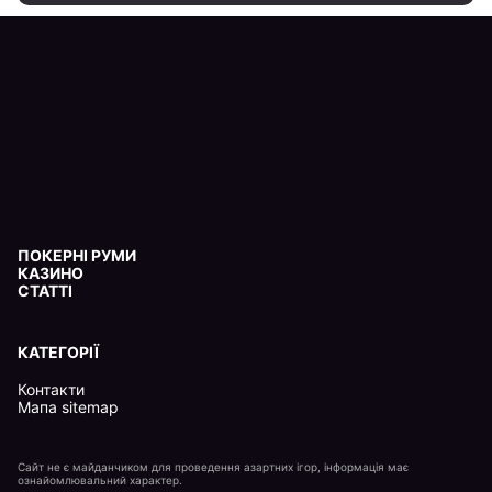
ПОКЕРНІ РУМИ
КАЗИНО
СТАТТІ
КАТЕГОРІЇ
Контакти
Мапа sitemap
Сайт не є майданчиком для проведення азартних ігор, інформація має
ознайомлювальний характер.