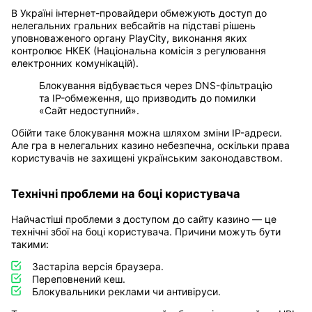
В Україні інтернет-провайдери обмежують доступ до
нелегальних гральних вебсайтів на підставі рішень
уповноваженого органу PlayCity, виконання яких
контролює НКЕК (Національна комісія з регулювання
електронних комунікацій).
Блокування відбувається через DNS-фільтрацію
та IP-обмеження, що призводить до помилки
«Сайт недоступний».
Обійти таке блокування можна шляхом зміни IP-адреси.
Але гра в нелегальних казино небезпечна, оскільки права
користувачів не захищені українським законодавством.
Технічні проблеми на боці користувача
Найчастіші проблеми з доступом до сайту казино — це
технічні збої на боці користувача. Причини можуть бути
такими:
Застаріла версія браузера.
Переповнений кеш.
Блокувальники реклами чи антивіруси.