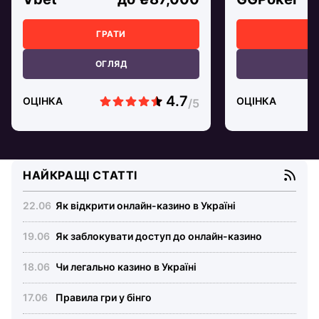
ГРАТИ
Г
ОГЛЯД
О
ОЦІНКА
ОЦІНКА
НАЙКРАЩІ СТАТТІ
Як відкрити онлайн-казино в Україні
Як заблокувати доступ до онлайн-казино
Чи легально казино в Україні
Правила гри у бінго