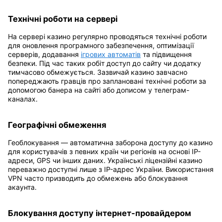
Технічні роботи на сервері
На сервері казино регулярно проводяться технічні роботи
для оновлення програмного забезпечення, оптимізації
серверів, додавання
ігрових автоматів
та підвищення
безпеки.
Під час таких робіт доступ до сайту чи додатку
тимчасово обмежується.
Зазвичай казино завчасно
попереджають гравців про заплановані технічні роботи за
допомогою банера на сайті або дописом у телеграм-
каналах.
Географічні обмеження
Геоблокування
—
автоматична заборона доступу до казино
для користувачів з певних країн чи регіонів на основі IP-
адреси, GPS чи інших даних.
Українські ліцензійні казино
переважно доступні лише з IP-адрес України.
Використання
VPN часто призводить до обмежень або блокування
акаунта.
Блокування доступу інтернет-провайдером