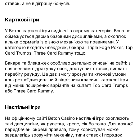
ставок, а не відіграшу бонусів.
Карткові ігри
У Бетон карткові ігри виділені в окрему категорію. Вона не
обмежується двома базовими дисциплінами, а охоплює
кілька форматів із різною механікою та правилами. У
категорію входять блекджек, бакара, Triple Edge Poker, Top
Card Trumps, Three Card Rummy тощо.
Бакара та блекджек особливо детально описані на сайті: з
поясненням підрахунку очок, доступних ставок, виплат і
перебігу раунду. Це дає змогу зрозуміти ключові умови
конкретної дисципліни й відрізнити класичні карткові ігри
від менш поширених варіантів на кшталт Top Card Trumps
або Three Card Rummy.
Настільні ігри
На офіційному сайті Beton Casino настільні ігри охоплюють
такі дисципліни, як рулетка, крепс, сік бо тощо. Для кожної
передбачені окремі правила, тому користувач може
заздалегідь зрозуміти механіку, типи ставок і порядок