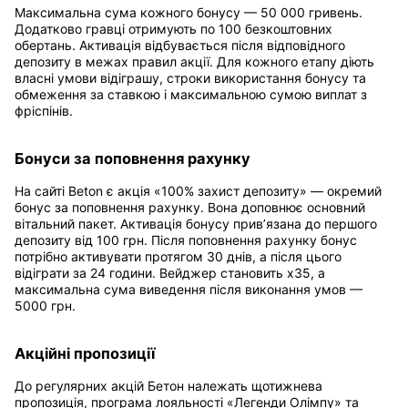
Максимальна сума кожного бонусу — 50 000 гривень.
Додатково гравці отримують по 100 безкоштовних
обертань. Активація відбувається після відповідного
депозиту в межах правил акції. Для кожного етапу діють
власні умови відіграшу, строки використання бонусу та
обмеження за ставкою і максимальною сумою виплат з
фріспінів.
Бонуси за поповнення рахунку
На сайті Beton є акція «100% захист депозиту» — окремий
бонус за поповнення рахунку. Вона доповнює основний
вітальний пакет. Активація бонусу прив’язана до першого
депозиту від 100 грн. Після поповнення рахунку бонус
потрібно активувати протягом 30 днів, а після цього
відіграти за 24 години. Вейджер становить х35, а
максимальна сума виведення після виконання умов —
5000 грн.
Акційні пропозиції
До регулярних акцій Бетон належать щотижнева
пропозиція, програма лояльності «Легенди Олімпу» та