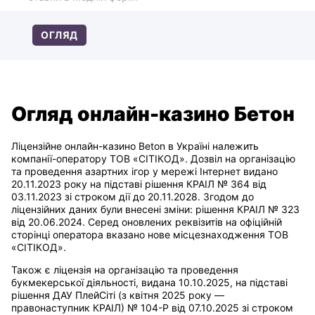
ОГЛЯД
Огляд онлайн-казино Бетон
Ліцензійне онлайн-казино Beton в Україні належить
компанії-оператору ТОВ «СІТІКОД». Дозвіл на організацію
та проведення азартних ігор у мережі Інтернет видано
20.11.2023 року на підставі рішення КРАІЛ № 364 від
03.11.2023 зі строком дії до 20.11.2028. Згодом до
ліцензійних даних були внесені зміни: рішення КРАІЛ № 323
від 20.06.2024. Серед оновлених реквізитів на офіційній
сторінці оператора вказано нове місцезнаходження ТОВ
«СІТІКОД».
Також є ліцензія на організацію та проведення
букмекерської діяльності, видана 10.10.2025, на підставі
рішення ДАУ ПлейСіті (з квітня 2025 року —
правонаступник КРАІЛ) № 104-Р від 07.10.2025 зі строком