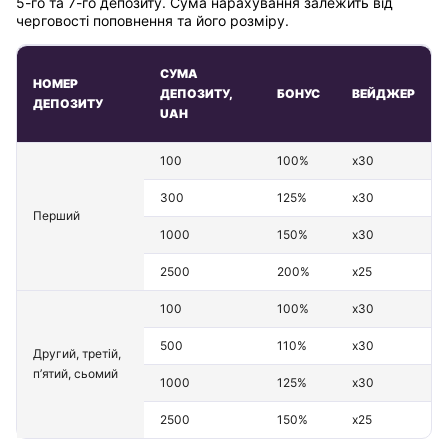
5-го та 7-го депозиту. Сума нарахування залежить від
черговості поповнення та його розміру.
СУМА
НОМЕР
ДЕПОЗИТУ,
БОНУС
ВЕЙДЖЕР
ДЕПОЗИТУ
UAH
100
100%
х30
300
125%
х30
Перший
1000
150%
х30
2500
200%
х25
100
100%
х30
500
110%
х30
Другий, третій,
п’ятий, сьомий
1000
125%
х30
2500
150%
х25