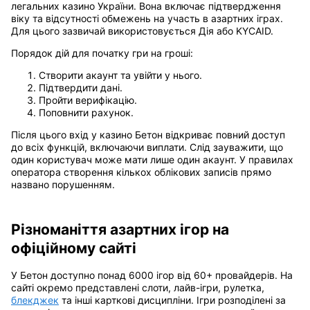
легальних казино України. Вона включає підтвердження
віку та відсутності обмежень на участь в азартних іграх.
Для цього зазвичай використовується Дія або KYCAID.
Порядок дій для початку гри на гроші:
Створити акаунт та увійти у нього.
Підтвердити дані.
Пройти верифікацію.
Поповнити рахунок.
Після цього вхід у казино Бетон відкриває повний доступ
до всіх функцій, включаючи виплати. Слід зауважити, що
один користувач може мати лише один акаунт. У правилах
оператора створення кількох облікових записів прямо
названо порушенням.
Різноманіття азартних ігор на
офіційному сайті
У Бетон доступно понад 6000 ігор від 60+ провайдерів. На
сайті окремо представлені слоти, лайв-ігри, рулетка,
блекджек
та інші карткові дисципліни. Ігри розподілені за