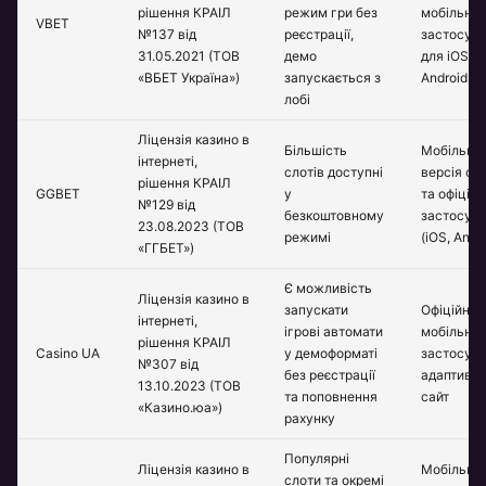
рішення КРАІЛ
режим гри без
мобільні
VBET
№137 від
реєстрації,
застосун
31.05.2021 (ТОВ
демо
для iOS і
«ВБЕТ Україна»)
запускається з
Android
лобі
Ліцензія казино в
Більшість
Мобільна
інтернеті,
слотів доступні
версія са
рішення КРАІЛ
GGBET
у
та офіційн
№129 від
безкоштовному
застосун
23.08.2023 (ТОВ
режимі
(iOS, Andr
«ГГБЕТ»)
Є можливість
Ліцензія казино в
запускати
Офіційний
інтернеті,
ігрові автомати
мобільни
рішення КРАІЛ
Casino UA
у демоформаті
застосуно
№307 від
без реєстрації
адаптивн
13.10.2023 (ТОВ
та поповнення
сайт
«Казино.юа»)
рахунку
Популярні
Ліцензія казино в
Мобільни
слоти та окремі