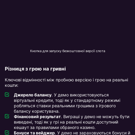
Кнопка для запуску безкоштовної версії слота
Різниця з грою на гривні
Ключові відмінності між пробною версією і грою на реальні
кошти:
Джерело балансу
. У демо використовуються
віртуальні кредити, тоді як у стандартному режимі
робляться ставки реальними грошима з ігрового
балансу користувача.
Фінансовий результат
. Виграші у демо не можуть бути
виведені, тоді як у грі на реальні кошти доступний
кешаут за правилами обраного казино.
Бонуси та вейджер
. У демо не зараховуються бонуси й