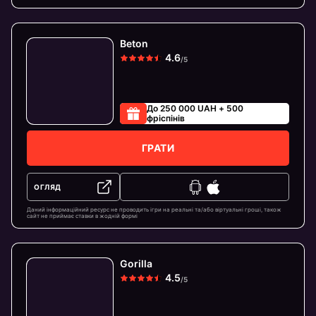
Beton
До 250 000 UAH + 500
фріспінів
ГРАТИ
ОГЛЯД
Даний інформаційний ресурс не проводить ігри на реальні та/або віртуальні гроші, також
сайт не приймає ставки в жодній формі
Gorilla