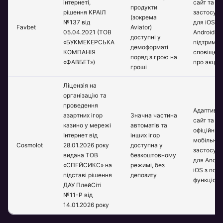
інтернеті,
сайт та
продукти
рішення КРАІЛ
застосун
(зокрема
№137 від
для iOS та
Favbet
Aviator)
05.04.2021 (ТОВ
Android,
доступні у
«БУКМЕКЕРСЬКА
підтримка
демоформаті
КОМПАНІЯ
сповіщен
поряд з грою на
«ФАВБЕТ»)
про акції
гроші
Ліцензія на
організацію та
проведення
Адаптивн
азартних ігор
Значна частина
сайт та
казино у мережі
автоматів та
офіційний
Інтернет від
інших ігор
мобільни
Cosmolot
28.01.2026 року
доступна у
застосун
видана ТОВ
безкоштовному
для Androi
«СПЕЙСИКС» на
режимі, без
iOS з пов
підставі рішення
депозиту
функціон
ДАУ ПлейСіті
№11-Р від
14.01.2026 року