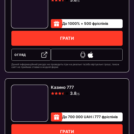
До 1000% + 500 фріспінів
ГРАТИ
ОГЛЯД
Даний інформаційний ресурс не проводить ігри на реальні та/або віртуальні гроші, також
сайт не приймає ставки в жодній формі
Казино 777
До 700 000 UAH і 777 фріспінів
ГРАТИ