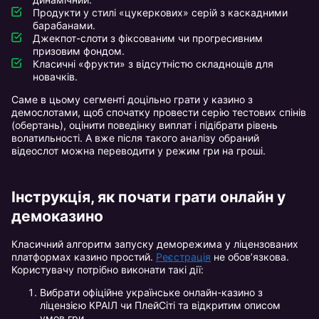
Продукти у стилі «цукеркових» серій з каскадними
барабанами.
Джекпот-слоти з фіксованим чи прогресивним
призовим фондом.
Класичні «фрукти» з відсутністю складнощів для
новачків.
Саме в цьому сегменті доцільно грати у казино з
демослотами, щоб спочатку провести серію тестових спінів
(обертань), оцінити поведінку виплат і підібрати рівень
волатильності. А вже після такого аналізу обраний
відеослот можна переводити у режим гри на гроші.
Інструкція, як почати грати онлайн у
демоказино
Класичний алгоритм запуску деморежима у ліцензованих
платформах казино простий.
Реєстрація
не обов’язкова.
Користувачу потрібно виконати такі дії:
Вибрати офіційне українське онлайн-казино з
ліцензією КРАІЛ чи ПлейСіті та відкритим описом
умов гри.