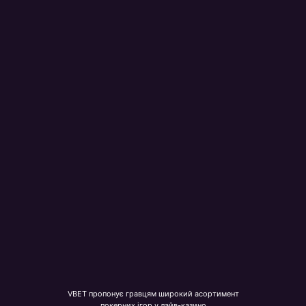
VBET пропонує гравцям широкий асортимент
покерних ігор у лайв-казино