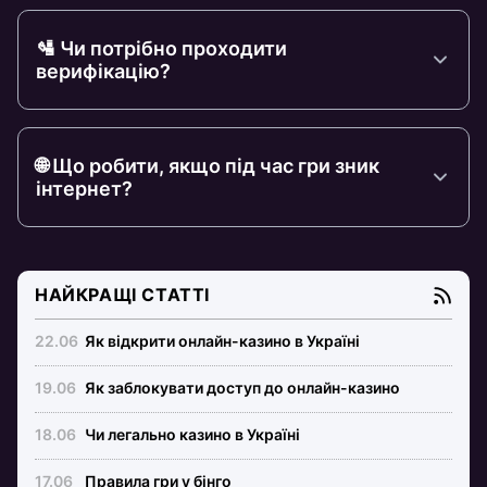
🛂 Чи потрібно проходити
верифікацію?
🌐 Що робити, якщо під час гри зник
інтернет?
НАЙКРАЩІ СТАТТІ
Як відкрити онлайн-казино в Україні
Як заблокувати доступ до онлайн-казино
Чи легально казино в Україні
Правила гри у бінго