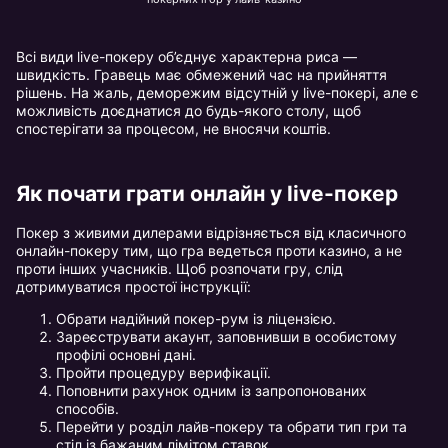
Всі види live-покеру об’єднує характерна риса —
швидкість. Гравець має обмежений час на прийняття
рішень. На жаль, деморежим відсутній у live-покері, але є
можливість доєднатися до будь-якого столу, щоб
спостерігати за процесом, не вносячи коштів.
Як почати грати онлайн у live-покер
Покер з живими дилерами відрізняється від класичного
онлайн-покеру тим, що гра ведеться проти казино, а не
проти інших учасників. Щоб розпочати гру, слід
дотримуватися простої інструкції:
Обрати надійний покер-рум із ліцензією.
Зареєструвати акаунт, заповнивши в особистому
профілі основні дані.
Пройти процедуру верифікації.
Поповнити рахунок одним із запропонованих
способів.
Перейти у розділ лайв-покеру та обрати тип гри та
стіл із бажаним лімітом ставок.