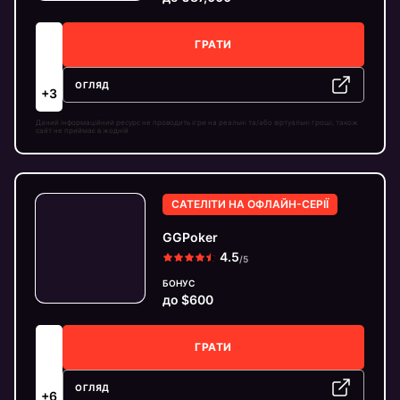
ГРАТИ
ОГЛЯД
+3
Даний інформаційний ресурс не проводить ігри на реальні та/або віртуальні гроші, також
сайт не приймає в жодній
САТЕЛІТИ НА ОФЛАЙН-СЕРІЇ
GGPoker
БОНУС
до $600
ГРАТИ
ОГЛЯД
+6