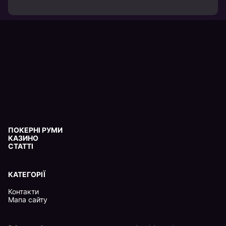
ПОКЕРНІ РУМИ
КАЗИНО
СТАТТІ
КАТЕГОРІЇ
Контакти
Мапа сайту