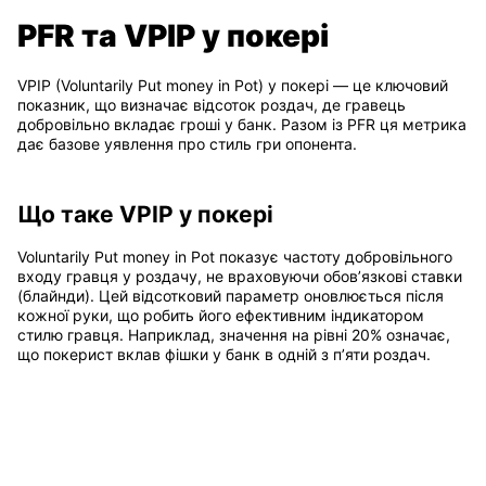
PFR та VPIP у покері
VPIP (Voluntarily Put money in Pot) у покері — це ключовий
показник, що визначає відсоток роздач, де гравець
добровільно вкладає гроші у банк. Разом із PFR ця метрика
дає базове уявлення про стиль гри опонента.
Що таке VPIP у покері
Voluntarily Put money in Pot показує частоту добровільного
входу гравця у роздачу, не враховуючи обов’язкові ставки
(блайнди). Цей відсотковий параметр оновлюється після
кожної руки, що робить його ефективним індикатором
стилю гравця. Наприклад, значення на рівні 20% означає,
що покерист вклав фішки у банк в одній з п’яти роздач.