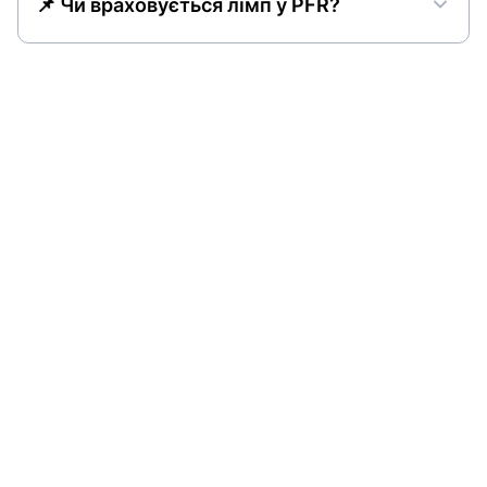
📌 Чи враховується лімп у PFR?