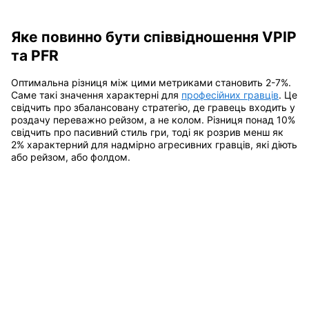
Яке повинно бути співвідношення VPIP
та PFR
Оптимальна різниця між цими метриками становить 2-7%.
Саме такі значення характерні для
професійних гравців
. Це
свідчить про збалансовану стратегію, де гравець входить у
роздачу переважно рейзом, а не колом. Різниця понад 10%
свідчить про пасивний стиль гри, тоді як розрив менш як
2% характерний для надмірно агресивних гравців, які діють
або рейзом, або фолдом.