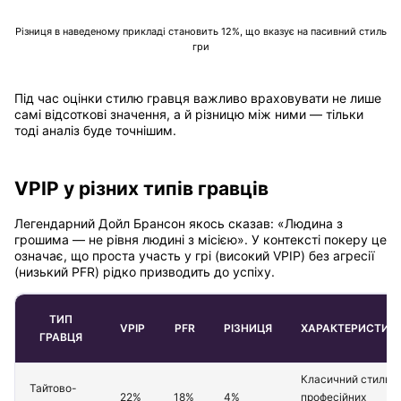
Різниця в наведеному прикладі становить 12%, що вказує на пасивний стиль
гри
Під час оцінки стилю гравця важливо враховувати не лише
самі відсоткові значення, а й різницю між ними — тільки
тоді аналіз буде точнішим.
VPIP у різних типів гравців
Легендарний Дойл Брансон якось сказав: «Людина з
грошима — не рівня людині з місією». У контексті покеру це
означає, що проста участь у грі (високий VPIP) без агресії
(низький PFR) рідко призводить до успіху.
ТИП
VPIP
PFR
РІЗНИЦЯ
ХАРАКТЕРИСТИК
ГРАВЦЯ
Класичний стиль
Тайтово-
22%
18%
4%
професійних