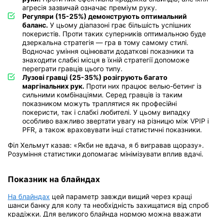
агресія зазвичай означає преміум руку.
Регуляри (15-25%) демонструють оптимальний
баланс.
У цьому діапазоні грає більшість успішних
покеристів. Проти таких суперників оптимальною буде
дзеркальна стратегія — гра в тому самому стилі.
Водночас уміння оцінювати додаткові показники та
знаходити слабкі місця в їхній стратегії допоможе
переграти гравців цього типу.
Лузові гравці (25-35%) розігрують багато
маргінальних рук.
Проти них працює велью-бетинг із
сильними комбінаціями. Серед гравців із таким
показником можуть траплятися як професійні
покеристи, так і слабкі любителі. У цьому випадку
особливо важливо звертати увагу на різницю між VPIP і
PFR, а також враховувати інші статистичні показники.
Філ Хельмут казав: «Якби не вдача, я б вигравав щоразу».
Розуміння статистики допомагає мінімізувати вплив вдачі.
Показник на блайндах
На блайндах
цей параметр завжди вищий через кращі
шанси банку для колу та необхідність захищатися від спроб
крадіжки. Для великого блайнда нормою можна вважати