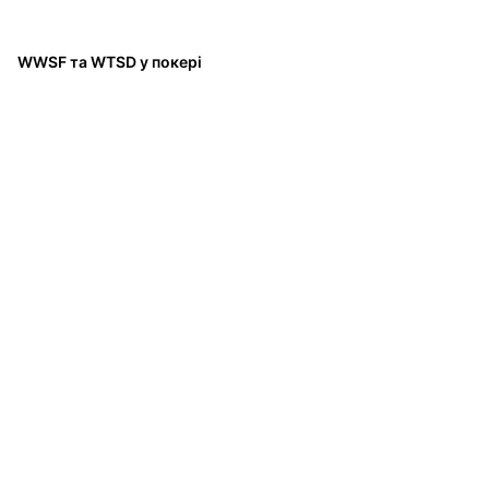
WWSF та WTSD у покері