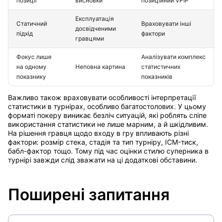
позиції
висновки
позиційний VPIP
Експлуатація
Статичний
Враховувати інші
досвідченими
підхід
фактори
гравцями
Фокус лише
Аналізувати комплекс
на одному
Неповна картина
статистичних
показнику
показників
Важливо також враховувати особливості інтерпретації
статистики в турнірах, особливо багатостолових. У цьому
форматі покеру виникає безліч ситуацій, які роблять сліпе
використання статистики не лише марним, а й шкідливим.
На рішення гравця щодо входу в гру впливають різні
фактори: розмір стека, стадія та тип турніру, ICM-тиск,
бабл-фактор тощо. Тому під час оцінки стилю суперника в
турнірі завжди слід зважати на ці додаткові обставини.
Поширені запитання