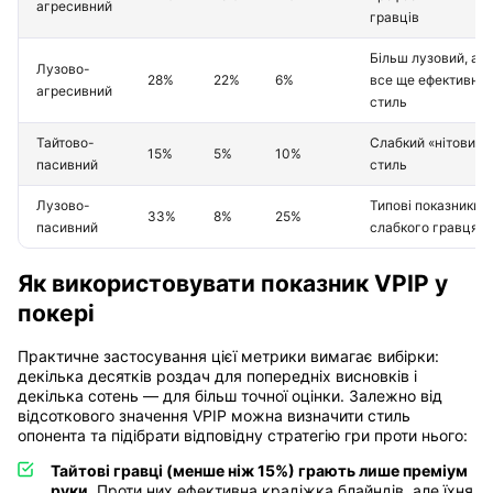
агресивний
гравців
Більш лузовий, ал
Лузово-
28%
22%
6%
все ще ефективни
агресивний
стиль
Тайтово-
Слабкий «нітовий»
15%
5%
10%
пасивний
стиль
Лузово-
Типові показники
33%
8%
25%
пасивний
слабкого гравця
Як використовувати показник VPIP у
покері
Практичне застосування цієї метрики вимагає вибірки:
декілька десятків роздач для попередніх висновків і
декілька сотень — для більш точної оцінки. Залежно від
відсоткового значення VPIP можна визначити стиль
опонента та підібрати відповідну стратегію гри проти нього:
Тайтові гравці (менше ніж 15%) грають лише преміум
руки.
Проти них ефективна крадіжка блайндів, але їхня