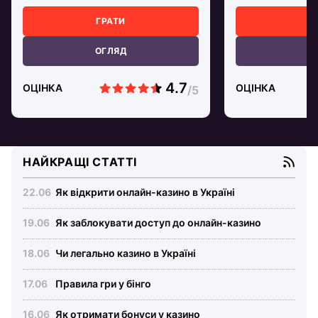
ГРАТИ
Г
ОГЛЯД
О
ОЦІНКА
ОЦІНКА
НАЙКРАЩІ СТАТТІ
Як відкрити онлайн-казино в Україні
Як заблокувати доступ до онлайн-казино
Чи легально казино в Україні
Правила гри у бінго
Як отримати бонуси у казино