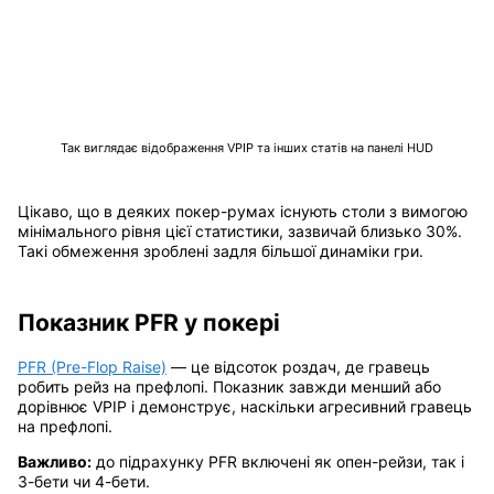
Так виглядає відображення VPIP та інших статів на панелі HUD
Цікаво, що в деяких покер-румах існують столи з вимогою
мінімального рівня цієї статистики, зазвичай близько 30%.
Такі обмеження зроблені задля більшої динаміки гри.
Показник PFR у покері
PFR (Pre-Flop Raise)
— це відсоток роздач, де гравець
робить рейз на префлопі. Показник завжди менший або
дорівнює VPIP і демонструє, наскільки агресивний гравець
на префлопі.
Важливо:
до підрахунку PFR включені як опен-рейзи, так і
3-бети чи 4-бети.