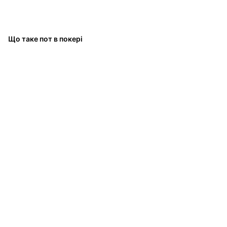
Що таке пот в покері