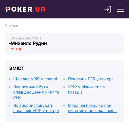
Терміни
Михайло Рудий
ЗМІСТ
Що таке VPIP у покері
Показник PFR у покері
Яке повинно бути
VPIP у різних типів
співвідношення VPIP та
гравців
PFR
Як використовувати
Можливі помилки при
показник VPIP у покері
використанні показників