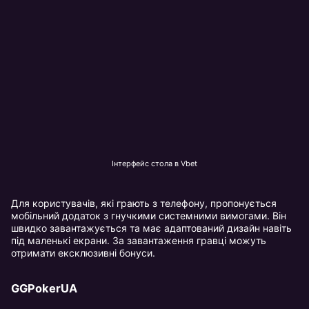
Інтерфейс стола в Vbet
Для користувачів, які грають з телефону, пропонується
мобільний додаток з гнучкими системними вимогами. Він
швидко завантажується та має адаптований дизайн навіть
під маленькі екрани. За завантаження гравці можуть
отримати ексклюзивні бонуси.
GGPokerUA