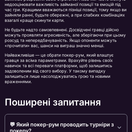
недооцінювати важливість займаної позиції та емоцій під
час гри. Кращими вважаються пізніші позиції, тому якщо ви
зайняли ранні, будьте обережні, а при слабких комбінаціях
взагалі краще скинути карти.
Не будьте надто самовпевнені. Досвідчені гравці дійсно
можуть проявляти агресивність, але зберігаючи при цьому
розсуд та непередбачуваність. Якщо опоненти можуть
«прочитати» вас, шанси на виграш значно менші.
Найважливіше — це обрати покер-рум, який влаштує
гравця за всіма параметрами. Врахуйте рівень своїх
навичок та всі переваги платформи, щоб залишитись
задоволеним від свого вибору. У такому випадку
залишиться лише насолоджуватись грою та новими
враженнями.
Поширені запитання
💬 Який покер-рум проводить турніри з
покеру?