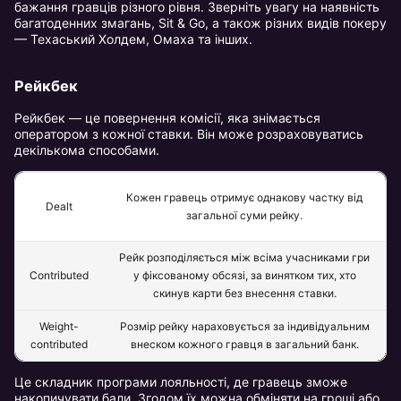
бажання гравців різного рівня. Зверніть увагу на наявність
багатоденних змагань, Sit & Go, а також різних видів покеру
— Техаський Холдем, Омаха та інших.
Рейкбек
Рейкбек — це повернення комісії, яка знімається
оператором з кожної ставки. Він може розраховуватись
декількома способами.
Кожен гравець отримує однакову частку від
Dealt
загальної суми рейку.
Рейк розподіляється між всіма учасниками гри
Contributed
у фіксованому обсязі, за винятком тих, хто
скинув карти без внесення ставки.
Weight-
Розмір рейку нараховується за індивідуальним
contributed
внеском кожного гравця в загальний банк.
Це складник програми лояльності, де гравець зможе
накопичувати бали. Згодом їх можна обміняти на гроші або