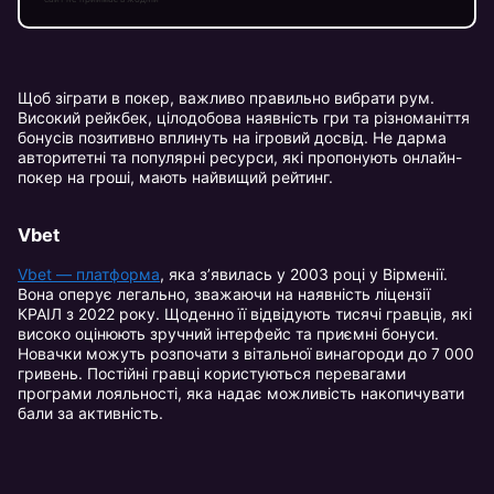
Щоб зіграти в покер, важливо правильно вибрати рум.
Високий рейкбек, цілодобова наявність гри та різноманіття
бонусів позитивно вплинуть на ігровий досвід. Не дарма
авторитетні та популярні ресурси, які пропонують онлайн-
покер на гроші, мають найвищий рейтинг.
Vbet
Vbet — платформа
, яка з’явилась у 2003 році у Вірменії.
Вона оперує легально, зважаючи на наявність ліцензії
КРАІЛ з 2022 року. Щоденно її відвідують тисячі гравців, які
високо оцінюють зручний інтерфейс та приємні бонуси.
Новачки можуть розпочати з вітальної винагороди до 7 000
гривень. Постійні гравці користуються перевагами
програми лояльності, яка надає можливість накопичувати
бали за активність.