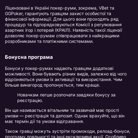
Ліцензовані в Україні покер-руми, зокрема, VBet та
GGPoker, гарантують гравцям захист особистої та
фінансової інформації. Для цього вони проходять ряд
процедур та підпорядковуються Комісії з регулювання
азартних ігор і лотерей (КРАІЛ). Наявність такої ліцензії
дозволяє покер-румам співпрацювати з найкращими
розробниками та платіжними системами.
Бонусна програма
Бонуси у покер-румах надають гравцям додаткові
можливості. Вони бувають різних видів, залежно від чого
відрізняються умови їх активації та використання. Чим
більше винагород пропонується, тим краще.
Новачкам легше розпочати завдяки бонусу за
реєстрацію.
Він ще називається вітальним та зазвичай має прості
умови — реєстрація та депозит. Однак врахуйте, що він
має термін дії та умови відігравання.
Також гравці можуть зустріти промокоди, релоад-бонуси,
програму лояльності та інші ексклюзивні акції. Особливо