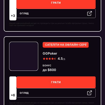
ГРАТИ
ОГЛЯД
+3
Даний інформаційний ресурс не проводить ігри на реальні та/або віртуальні гроші, також
сайт не приймає в жодній
САТЕЛІТИ НА ОФЛАЙН-СЕРІЇ
GGPoker
БОНУС
до $600
ГРАТИ
ОГЛЯД
+6
Даний інформаційний ресурс не проводить ігри на реальні та/або віртуальні гроші, також
сайт не приймає в жодній