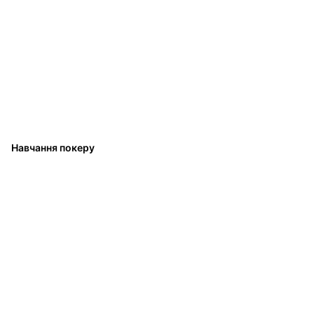
Навчання покеру