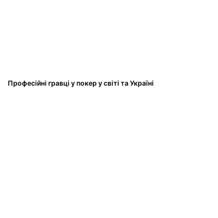
Професійні гравці у покер у світі та Україні