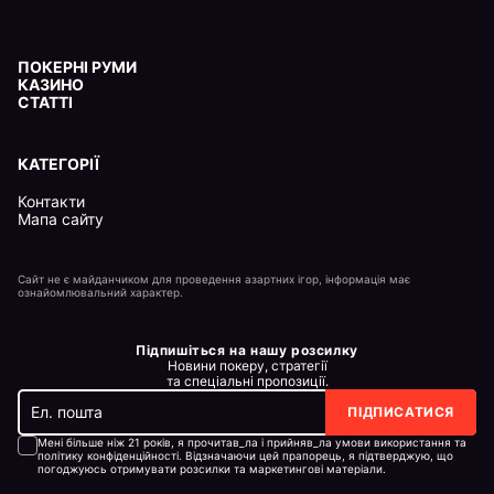
ПОКЕРНІ РУМИ
КАЗИНО
СТАТТІ
КАТЕГОРІЇ
Контакти
Мапа сайту
Сайт не є майданчиком для проведення азартних ігор, інформація має
ознайомлювальний характер.
Підпишіться на нашу розсилку
Новини покеру, стратегії
та спеціальні пропозиції.
ПІДПИСАТИСЯ
Мені більше ніж 21 років, я прочитав_ла і прийняв_ла умови використання та
політику конфіденційності. Відзначаючи цей прапорець, я підтверджую, що
погоджуюсь отримувати розсилки та маркетингові матеріали.