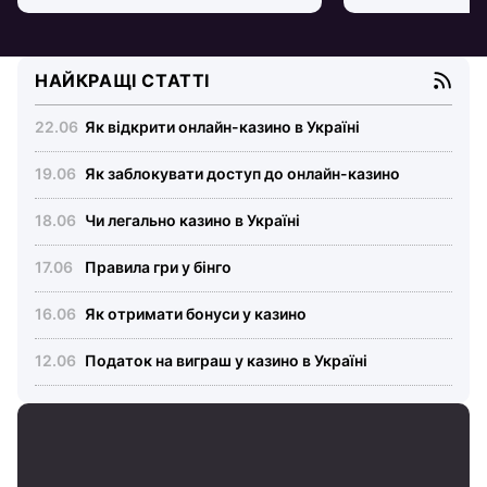
НАЙКРАЩІ СТАТТІ
Як відкрити онлайн-казино в Україні
Як заблокувати доступ до онлайн-казино
Чи легально казино в Україні
Правила гри у бінго
Як отримати бонуси у казино
Податок на виграш у казино в Україні