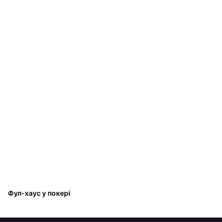
Фул-хаус у покері