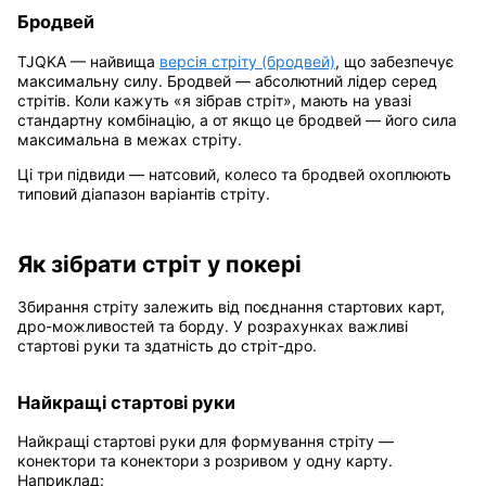
Бродвей
TJQKA — найвища
версія стріту (бродвей)
, що забезпечує
максимальну силу. Бродвей — абсолютний лідер серед
стрітів. Коли кажуть «я зібрав стріт», мають на увазі
стандартну комбінацію, а от якщо це бродвей — його сила
максимальна в межах стріту.
Ці три підвиди — натсовий, колесо та бродвей охоплюють
типовий діапазон варіантів стріту.
Як зібрати стріт у покері
Збирання стріту залежить від поєднання стартових карт,
дро-можливостей та борду. У розрахунках важливі
стартові руки та здатність до стріт-дро.
Найкращі стартові руки
Найкращі стартові руки для формування стріту —
конектори та конектори з розривом у одну карту.
Наприклад: