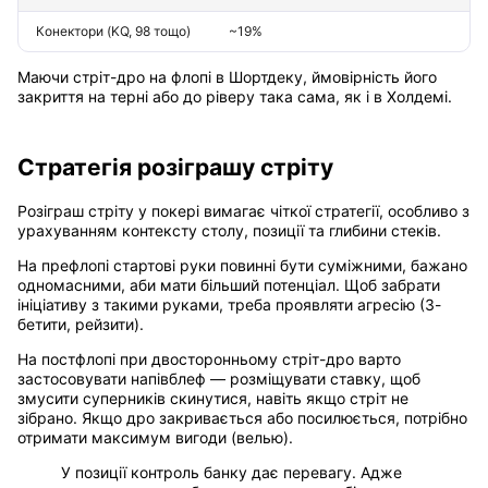
Конектори (KQ, 98 тощо)
~19%
Маючи стріт-дро на флопі в Шортдеку, ймовірність його
закриття на терні або до ріверу така сама, як і в Холдемі.
Стратегія розіграшу стріту
Розіграш стріту у покері вимагає чіткої стратегії, особливо з
урахуванням контексту столу, позиції та глибини стеків.
На префлопі стартові руки повинні бути суміжними, бажано
одномасними, аби мати більший потенціал. Щоб забрати
ініціативу з такими руками, треба проявляти агресію (3-
бетити, рейзити).
На постфлопі при двосторонньому стріт-дро варто
застосовувати напівблеф — розміщувати ставку, щоб
змусити суперників скинутися, навіть якщо стріт не
зібрано. Якщо дро закривається або посилюється, потрібно
отримати максимум вигоди (велью).
У позиції контроль банку дає перевагу. Адже