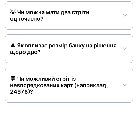
💡 Чи можна мати два стріти
одночасно?
⚠️ Як впливає розмір банку на рішення
щодо дро?
💬 Чи можливий стріт із
невпорядкованих карт (наприклад,
24678)?