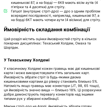
кишенькові 87, а на борді — 6К9 мають вісім аутів (4
п’ятірки та 4 десятки) для стріту.
Гатшот (внутрішнє стріт-дро) — дро з одним пробілом
всередині послідовності, наприклад, кишенькові 97, а
на борді 6КТ мають чотири аути (4 вісімки) для стріту.
Ймовірність складання комбінації
Цей розділ містить оцінки ймовірностей стріту в кількох
покерних дисциплінах: Техаський Холдем, Омаха та
Шортдек.
У Техаському Холдемі
У класичному Холдемі кожен гравець має дві кишенькові
карти і може використовувати п’ять загальних карт.
Ймовірність зібрати стріт із будь-якими двома
кишеньковими картами до ріверу становить близько 5%.
Натомість якщо гравець має конектори (JT, 98, 65 тощо),
ця ймовірність значно вища — близько 18%. Ці розрахунки
добре демонструють перевагу конекторів над іншими
типами рук у збиранні комбінації.
Маючи стріт-дро на флопі, ймовірність зібрати готову