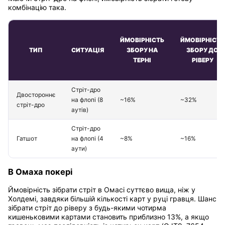
комбінацію така.
ЙМОВІРНІСТЬ
ЙМОВІРНІСТЬ
ТИП
СИТУАЦІЯ
ЗБОРУ НА
ЗБОРУ ДО
ТЕРНІ
РІВЕРУ
Стріт-дро
Двостороннє
на флопі (8
~16%
~32%
стріт-дро
аутів)
Стріт-дро
Гатшот
на флопі (4
~8%
~16%
аути)
В Омаха покері
Ймовірність зібрати стріт в Омасі суттєво вища, ніж у
Холдемі, завдяки більшій кількості карт у руці гравця. Шанс
зібрати стріт до ріверу з будь-якими чотирма
кишеньковими картами становить приблизно 13%, а якщо