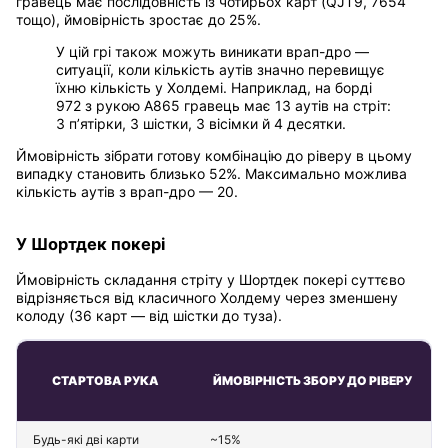
гравець має послідовність із чотирьох карт (QJT9, 7654
тощо), ймовірність зростає до 25%.
У цій грі також можуть виникати врап-дро —
ситуації, коли кількість аутів значно перевищує
їхню кількість у Холдемі. Наприклад, на борді
972 з рукою A865 гравець має 13 аутів на стріт:
3 п’ятірки, 3 шістки, 3 вісімки й 4 десятки.
Ймовірність зібрати готову комбінацію до ріверу в цьому
випадку становить близько 52%. Максимально можлива
кількість аутів з врап-дро — 20.
У Шортдек покері
Ймовірність складання стріту у Шортдек покері суттєво
відрізняється від класичного Холдему через зменшену
колоду (36 карт — від шістки до туза).
СТАРТОВА РУКА
ЙМОВІРНІСТЬ ЗБОРУ ДО РІВЕРУ
Будь-які дві карти
~15%