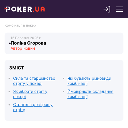
Комбінації в покері
Поліна Єгорова
ЗМІСТ
Сила та старшинство
Які бувають різновиди
стріту у покері
комбінації
Як зібрати стріт у
Ймовірність складання
покері
комбінації
Стратегія розіграшу
стріту