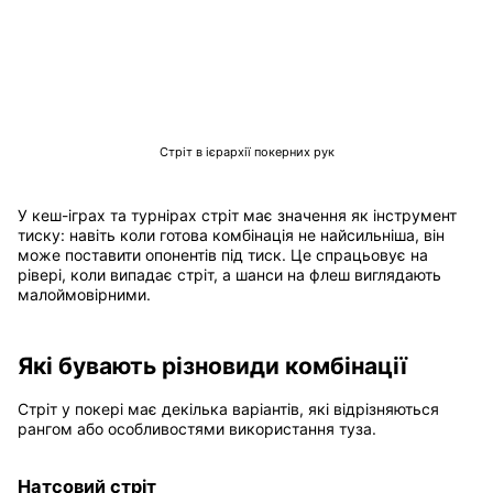
Стріт в ієрархії покерних рук
У кеш-іграх та турнірах стріт має значення як інструмент
тиску: навіть коли готова комбінація не найсильніша, він
може поставити опонентів під тиск. Це спрацьовує на
рівері, коли випадає стріт, а шанси на флеш виглядають
малоймовірними.
Які бувають різновиди комбінації
Стріт у покері має декілька варіантів, які відрізняються
рангом або особливостями використання туза.
Натсовий стріт