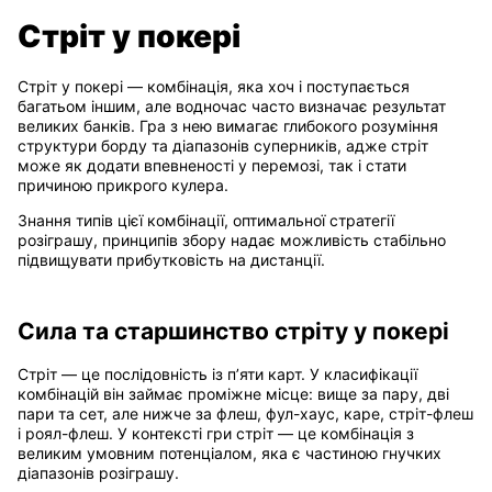
Стріт у покері
Стріт у покері — комбінація, яка хоч і поступається
багатьом іншим, але водночас часто визначає результат
великих банків. Гра з нею вимагає глибокого розуміння
структури борду та діапазонів суперників, адже стріт
може як додати впевненості у перемозі, так і стати
причиною прикрого кулера.
Знання типів цієї комбінації, оптимальної стратегії
розіграшу, принципів збору надає можливість стабільно
підвищувати прибутковість на дистанції.
Сила та старшинство стріту у покері
Стріт — це послідовність із п’яти карт. У класифікації
комбінацій він займає проміжне місце: вище за пару, дві
пари та сет, але нижче за флеш, фул-хаус, каре, стріт-флеш
і роял-флеш. У контексті гри стріт — це комбінація з
великим умовним потенціалом, яка є частиною гнучких
діапазонів розіграшу.