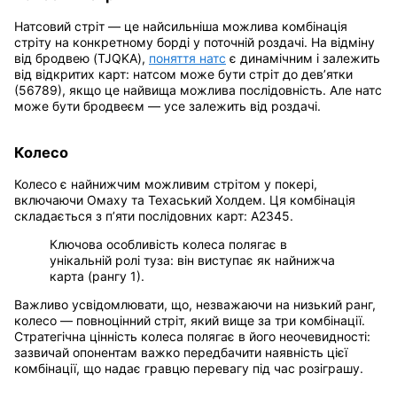
Натсовий стріт — це найсильніша можлива комбінація
стріту на конкретному борді у поточній роздачі. На відміну
від бродвею (TJQKA),
поняття натс
є динамічним і залежить
від відкритих карт: натсом може бути стріт до дев’ятки
(56789), якщо це найвища можлива послідовність. Але натс
може бути бродвеєм — усе залежить від роздачі.
Колесо
Колесо є найнижчим можливим стрітом у покері,
включаючи Омаху та Техаський Холдем. Ця комбінація
складається з п’яти послідовних карт: А2345.
Ключова особливість колеса полягає в
унікальній ролі туза: він виступає як найнижча
карта (рангу 1).
Важливо усвідомлювати, що, незважаючи на низький ранг,
колесо — повноцінний стріт, який вище за три комбінації.
Стратегічна цінність колеса полягає в його неочевидності:
зазвичай опонентам важко передбачити наявність цієї
комбінації, що надає гравцю перевагу під час розіграшу.