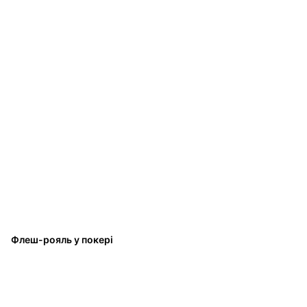
Флеш-рояль у покері