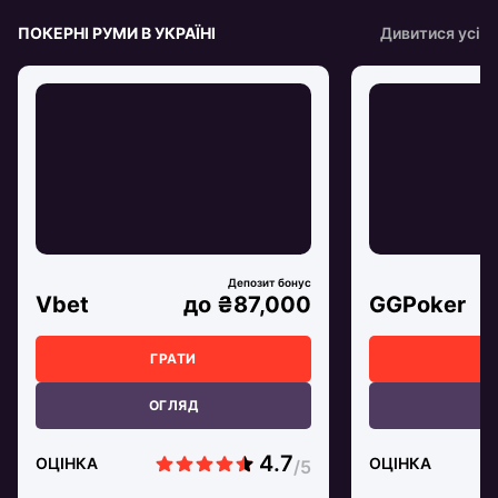
ПОКЕРНІ РУМИ В УКРАЇНІ
Дивитися усі
Vbet
до ₴87,000
GGPoker
ГРАТИ
Г
ОГЛЯД
О
ОЦІНКА
ОЦІНКА