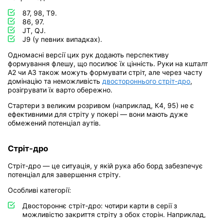
87, 98, Т9.
86, 97.
JT, QJ.
J9 (у певних випадках).
Одномасні версії цих рук додають перспективу
формування флешу, що посилює їх цінність. Руки на кшталт
А2 чи А3 також можуть формувати стріт, але через часту
домінацію та неможливість
двостороннього стріт-дро
,
розігрувати їх варто обережно.
Стартери з великим розривом (наприклад, К4, 95) не є
ефективними для стріту у покері — вони мають дуже
обмежений потенціал аутів.
Стріт-дро
Стріт-дро — це ситуація, у якій рука або борд забезпечує
потенціал для завершення стріту.
Особливі категорії:
Двостороннє стріт-дро: чотири карти в серії з
можливістю закриття стріту з обох сторін. Наприклад,