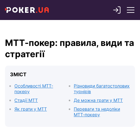
МТТ-покер: правила, види та
стратегії
ЗМІСТ
Особливості МТТ-
Різновиди багатостолових
покеру
турнірів
Стадії МТТ
Де можна грати у MTT
Як грати у МТТ
Переваги та недоліки
МТТ-покеру