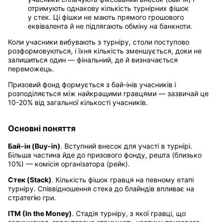
отримують однакову кількість турнірних фішок
у стек. Ці фішки не мають прямого грошового
еквівалента й не підлягають обміну на банкноти.
Коли учасники вибувають з турніру, столи поступово
розформовуються, і їхня кількість зменшується, доки не
залишиться один — фінальний, де й визначається
переможець.
Призовий фонд формується з бай-інів учасників і
розподіляється між найкращими гравцями — зазвичай це
10-20% від загальної кількості учасників.
Основні поняття
Бай-ін (Buy-in)
. Вступний внесок для участі в турнірі.
Більша частина йде до призового фонду, решта (близько
10%) — комісія організатора (рейк).
Стек (Stack)
. Кількість фішок гравця на певному етапі
турніру. Співвідношення стека до блайндів впливає на
стратегію гри.
ITM (In the Money)
. Стадія турніру, з якої гравці, що