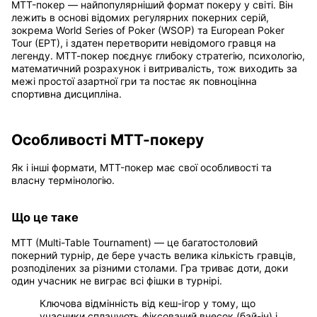
MTT-покер — найпопулярніший формат покеру у світі. Він
лежить в основі відомих регулярних покерних серій,
зокрема World Series of Poker (WSOP) та European Poker
Tour (EPT), і здатен перетворити невідомого гравця на
легенду. МТТ-покер поєднує глибоку стратегію, психологію,
математичний розрахунок і витривалість, тож виходить за
межі простої азартної гри та постає як повноцінна
спортивна дисципліна.
Особливості МТТ-покеру
Як і інші формати, MTT-покер має свої особливості та
власну термінологію.
Що це таке
МТТ (Multi-Table Tournament) — це багатостоловий
покерний турнір, де бере участь велика кількість гравців,
розподілених за різними столами. Гра триває доти, доки
один учасник не виграє всі фішки в турнірі.
Ключова відмінність від кеш-ігор у тому, що
учасники сплачують фіксований внесок (бай-ін) і