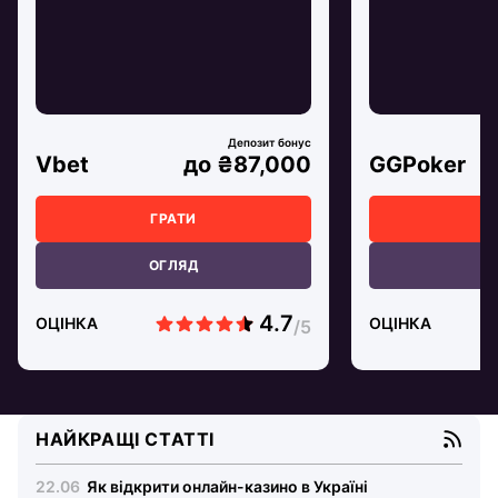
Vbet
до ₴87,000
GGPoker
ГРАТИ
Г
ОГЛЯД
О
ОЦІНКА
ОЦІНКА
НАЙКРАЩІ СТАТТІ
Як відкрити онлайн-казино в Україні