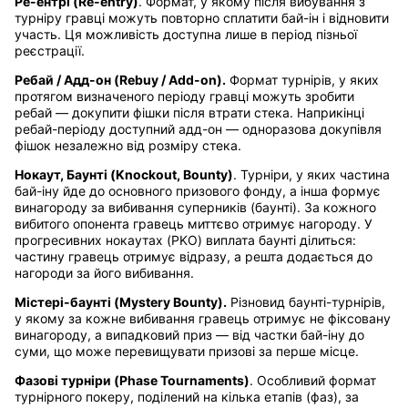
Ре-ентрі (Re-entry)
. Формат, у якому після вибування з
турніру гравці можуть повторно сплатити бай-ін і відновити
участь. Ця можливість доступна лише в період пізньої
реєстрації.
Ребай / Адд-он (Rebuy / Add-on).
Формат турнірів, у яких
протягом визначеного періоду гравці можуть зробити
ребай — докупити фішки після втрати стека. Наприкінці
ребай-періоду доступний адд-он — одноразова докупівля
фішок незалежно від розміру стека.
Нокаут, Баунті (Knockout, Bounty)
. Турніри, у яких частина
бай-іну йде до основного призового фонду, а інша формує
винагороду за вибивання суперників (баунті). За кожного
вибитого опонента гравець миттєво отримує нагороду. У
прогресивних нокаутах (PKO) виплата баунті ділиться:
частину гравець отримує відразу, а решта додається до
нагороди за його вибивання.
Містерi-баунті (Mystery Bounty).
Різновид баунті-турнірів,
у якому за кожне вибивання гравець отримує не фіксовану
винагороду, а випадковий приз — від частки бай-іну до
суми, що може перевищувати призові за перше місце.
Фазові турніри (Phase Tournaments)
. Особливий формат
турнірного покеру, поділений на кілька етапів (фаз), за