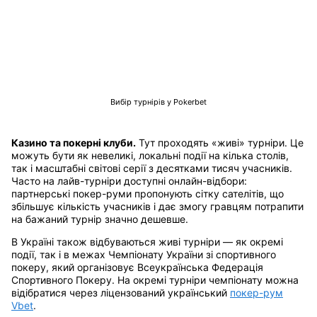
Вибір турнірів у Pokerbet
Казино та покерні клуби.
Тут проходять «живі» турніри. Це
можуть бути як невеликі, локальні події на кілька столів,
так і масштабні світові серії з десятками тисяч учасників.
Часто на лайв-турніри доступні онлайн-відбори:
партнерські покер-руми пропонують сітку сателітів, що
збільшує кількість учасників і дає змогу гравцям потрапити
на бажаний турнір значно дешевше.
В Україні також відбуваються живі турніри — як окремі
події, так і в межах Чемпіонату України зі спортивного
покеру, який організовує Всеукраїнська Федерація
Спортивного Покеру. На окремі турніри чемпіонату можна
відібратися через ліцензований український
покер-рум
Vbet
.