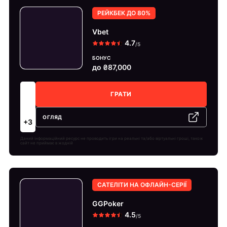
РЕЙКБЕК ДО 80%
Vbet
БОНУС
до ₴87,000
ГРАТИ
ОГЛЯД
+3
Даний інформаційний ресурс не проводить ігри на реальні та/або віртуальні гроші, також
сайт не приймає в жодній
САТЕЛІТИ НА ОФЛАЙН-СЕРІЇ
GGPoker