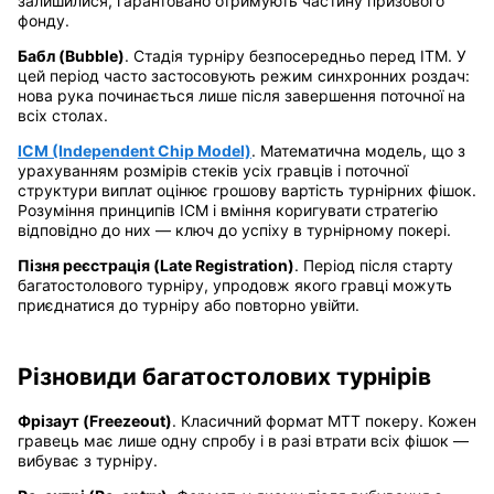
залишилися, гарантовано отримують частину призового
фонду.
Бабл (Bubble)
. Стадія турніру безпосередньо перед ITM. У
цей період часто застосовують режим синхронних роздач:
нова рука починається лише після завершення поточної на
всіх столах.
ICM (Independent Chip Model)
. Математична модель, що з
урахуванням розмірів стеків усіх гравців і поточної
структури виплат оцінює грошову вартість турнірних фішок.
Розуміння принципів ICM і вміння коригувати стратегію
відповідно до них — ключ до успіху в турнірному покері.
Пізня реєстрація (Late Registration)
. Період після старту
багатостолового турніру, упродовж якого гравці можуть
приєднатися до турніру або повторно увійти.
Різновиди багатостолових турнірів
Фрізаут (Freezeout)
. Класичний формат MTT покеру. Кожен
гравець має лише одну спробу і в разі втрати всіх фішок —
вибуває з турніру.