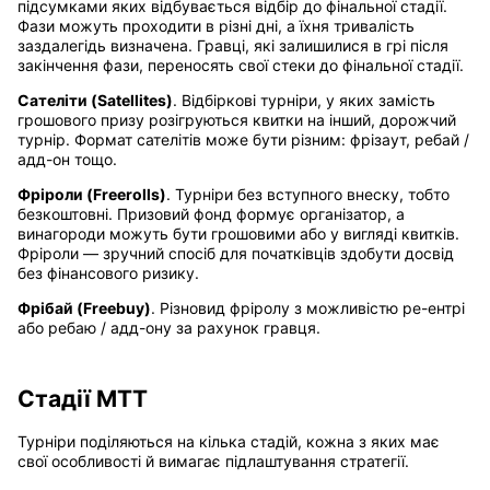
підсумками яких відбувається відбір до фінальної стадії.
Фази можуть проходити в різні дні, а їхня тривалість
заздалегідь визначена. Гравці, які залишилися в грі після
закінчення фази, переносять свої стеки до фінальної стадії.
Сателіти (Satellites)
. Відбіркові турніри, у яких замість
грошового призу розігруються квитки на інший, дорожчий
турнір. Формат сателітів може бути різним: фрізаут, ребай /
адд-он тощо.
Фріроли (Freerolls)
. Турніри без вступного внеску, тобто
безкоштовні. Призовий фонд формує організатор, а
винагороди можуть бути грошовими або у вигляді квитків.
Фріроли — зручний спосіб для початківців здобути досвід
без фінансового ризику.
Фрібай (Freebuy)
. Різновид фріролу з можливістю ре-ентрі
або ребаю / адд-ону за рахунок гравця.
Стадії МТТ
Турніри поділяються на кілька стадій, кожна з яких має
свої особливості й вимагає підлаштування стратегії.