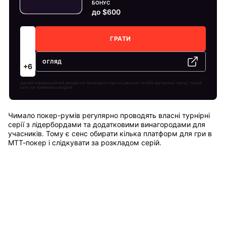
БОНУС
до $600
ГРАТИ
ОГЛЯД
+6
Даний інформаційний ресурс не проводить ігри на реальні та/або віртуальні гроші, також
сайт не приймає в жодній
Чимало покер-румів регулярно проводять власні турнірні
серії з лідербордами та додатковими винагородами для
учасників. Тому є сенс обирати кілька платформ для гри в
МТТ-покер і слідкувати за розкладом серій.