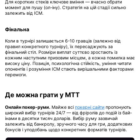
Для коротких стеків ключове вміння — вчасно обрати
момент для пушу (ол-іну). Стратегія на цій стадії сильно
залежить від ICM.
Фінальна
Коли в турнірі залишається 6-10 гравців (залежно від
правил конкретного турніру), їх пересаджують за
фінальний стіл. Розміри виплат суттєво зростають із
кожним наступним призовим місцем, а кожна помилка має
високу ціну. Позиція, психологічна стійкість, уміння читати
опонентів і розуміння ICM стають вирішальними факторами
перемоги.
Де можна грати у MTT
Онлайн покер-руми.
Майже всі
покерні сайти
пропонують
широкий вибір турнірів 24/7 — від фріролів до подій із бай-
інами в десятки тисяч доларів. Вибір руму зазвичай
залежить від банкролу, зручного часу для гри, додаткових
бонусів і уподобань щодо конкретних форматів турнірів.