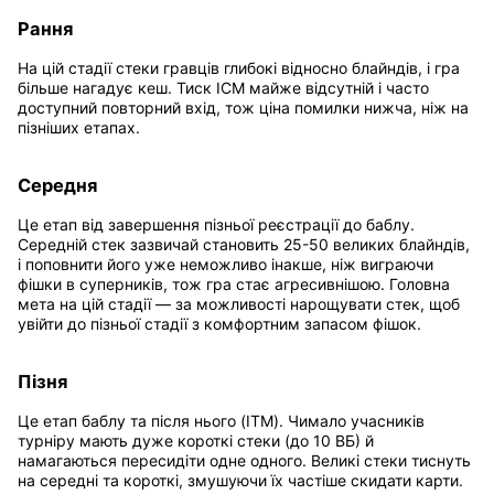
Рання
На цій стадії стеки гравців глибокі відносно блайндів, і гра
більше нагадує кеш. Тиск ICM майже відсутній і часто
доступний повторний вхід, тож ціна помилки нижча, ніж на
пізніших етапах.
Середня
Це етап від завершення пізньої реєстрації до баблу.
Середній стек зазвичай становить 25-50 великих блайндів,
і поповнити його уже неможливо інакше, ніж виграючи
фішки в суперників, тож гра стає агресивнішою. Головна
мета на цій стадії — за можливості нарощувати стек, щоб
увійти до пізньої стадії з комфортним запасом фішок.
Пізня
Це етап баблу та після нього (ITM). Чимало учасників
турніру мають дуже короткі стеки (до 10 ВБ) й
намагаються пересидіти одне одного. Великі стеки тиснуть
на середні та короткі, змушуючи їх частіше скидати карти.