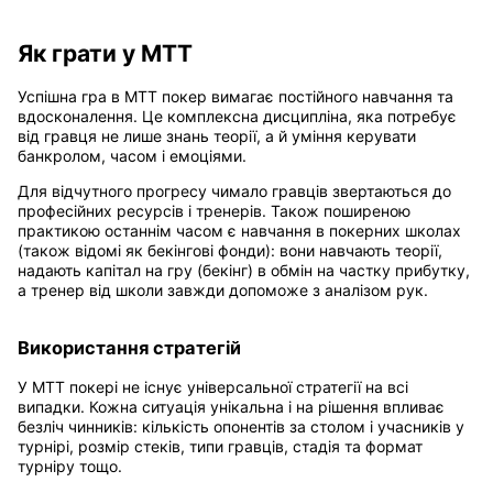
Як грати у МТТ
Успішна гра в MTT покер вимагає постійного навчання та
вдосконалення. Це комплексна дисципліна, яка потребує
від гравця не лише знань теорії, а й уміння керувати
банкролом, часом і емоціями.
Для відчутного прогресу чимало гравців звертаються до
професійних ресурсів і тренерів. Також поширеною
практикою останнім часом є навчання в покерних школах
(також відомі як бекінгові фонди): вони навчають теорії,
надають капітал на гру (бекінг) в обмін на частку прибутку,
а тренер від школи завжди допоможе з аналізом рук.
Використання стратегій
У MTT покері не існує універсальної стратегії на всі
випадки. Кожна ситуація унікальна і на рішення впливає
безліч чинників: кількість опонентів за столом і учасників у
турнірі, розмір стеків, типи гравців, стадія та формат
турніру тощо.