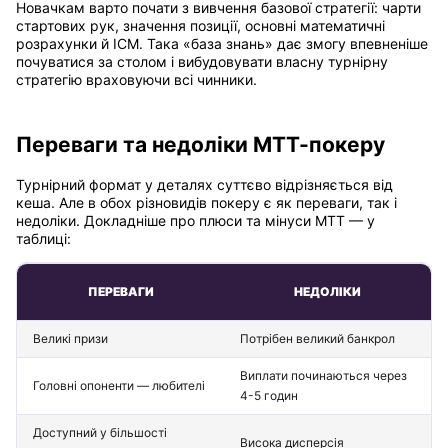
Новачкам варто почати з вивчення базової стратегії: чарти
стартових рук, значення позиції, основні математичні
розрахунки й ICM. Така «база знань» дає змогу впевненіше
почуватися за столом і вибудовувати власну турнірну
стратегію враховуючи всі чинники.
Переваги та недоліки МТТ-покеру
Турнірний формат у деталях суттєво відрізняється від
кеша. Але в обох різновидів покеру є як переваги, так і
недоліки. Докладніше про плюси та мінуси МТТ — у
таблиці:
ПЕРЕВАГИ
НЕДОЛІКИ
Великі призи
Потрібен великий банкрол
Виплати починаються через
Головні опоненти — любителі
4-5 годин
Доступний у більшості
Висока дисперсія