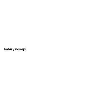
Бабл у покері