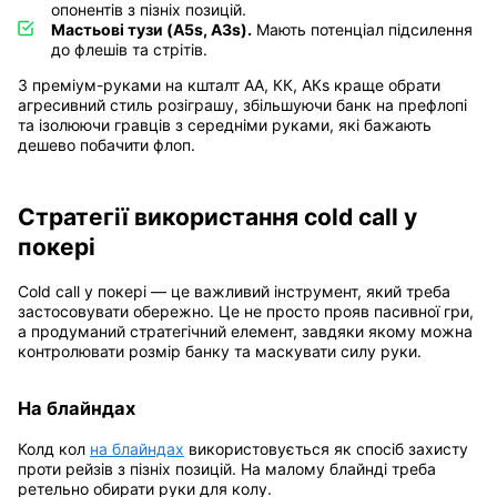
опонентів з пізніх позицій.
Мастьові тузи (A5s, A3s).
Мають потенціал підсилення
до флешів та стрітів.
З преміум-руками на кшталт АА, КК, АКs краще обрати
агресивний стиль розіграшу, збільшуючи банк на префлопі
та ізолюючи гравців з середніми руками, які бажають
дешево побачити флоп.
Стратегії використання cold call у
покері
Cold call у покері — це важливий інструмент, який треба
застосовувати обережно. Це не просто прояв пасивної гри,
а продуманий стратегічний елемент, завдяки якому можна
контролювати розмір банку та маскувати силу руки.
На блайндах
Колд кол
на блайндах
використовується як спосіб захисту
проти рейзів з пізніх позицій. На малому блайнді треба
ретельно обирати руки для колу.