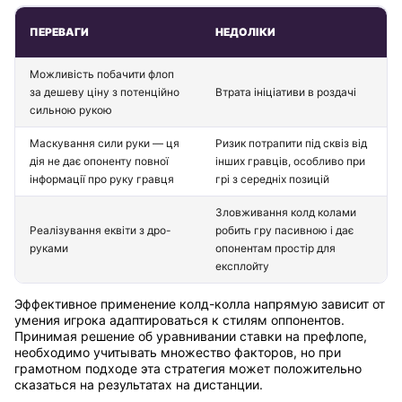
ПЕРЕВАГИ
НЕДОЛІКИ
Можливість побачити флоп
за дешеву ціну з потенційно
Втрата ініціативи в роздачі
сильною рукою
Маскування сили руки — ця
Ризик потрапити під сквіз від
дія не дає опоненту повної
інших гравців, особливо при
інформації про руку гравця
грі з середніх позицій
Зловживання колд колами
Реалізування еквіти з дро-
робить гру пасивною і дає
руками
опонентам простір для
експлойту
Эффективное применение колд-колла напрямую зависит от
умения игрока адаптироваться к стилям оппонентов.
Принимая решение об уравнивании ставки на префлопе,
необходимо учитывать множество факторов, но при
грамотном подходе эта стратегия может положительно
сказаться на результатах на дистанции.