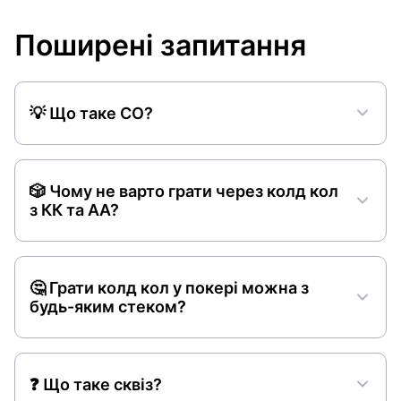
Поширені запитання
💡 Що таке CO?
🎲 Чому не варто грати через колд кол
з КК та АА?
🤔 Грати колд кол у покері можна з
будь-яким стеком?
❓ Що таке сквіз?