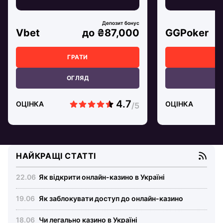
Vbet
до ₴87,000
GGPoker
ГРАТИ
Г
ОГЛЯД
О
ОЦІНКА
ОЦІНКА
НАЙКРАЩІ СТАТТІ
Як відкрити онлайн-казино в Україні
Як заблокувати доступ до онлайн-казино
Чи легально казино в Україні