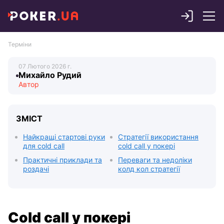
Терміни
Михайло Рудий
ЗМІСТ
Найкращі стартові руки
Стратегії використання
для cold call
cold call у покері
Практичні приклади та
Переваги та недоліки
роздачі
колд кол стратегії
Cold call у покері