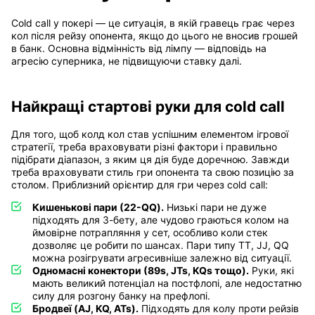
Cold call у покері — це ситуація, в якій гравець грає через
кол після рейзу опонента, якщо до цього не вносив грошей
в банк. Основна відмінність від лімпу — відповідь на
агресію суперника, не підвищуючи ставку далі.
Найкращі стартові руки для cold call
Для того, щоб колд кол став успішним елементом ігрової
стратегії, треба враховувати різні фактори і правильно
підібрати діапазон, з яким ця дія буде доречною. Завжди
треба враховувати стиль гри опонента та свою позицію за
столом. Приблизний орієнтир для гри через cold call:
Кишенькові пари (22-QQ).
Низькі пари не дуже
підходять для 3-бету, але чудово граються колом на
ймовірне потрапляння у сет, особливо коли стек
дозволяє це робити по шансах. Пари типу ТТ, JJ, QQ
можна розігрувати агресивніше залежно від ситуації.
Одномасні конектори (89s, JTs, KQs тощо).
Руки, які
мають великий потенціал на постфлопі, але недостатню
силу для розгону банку на префлопі.
Бродвеї (AJ, KQ, ATs).
Підходять для колу проти рейзів