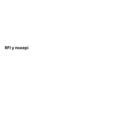
RFI у покері