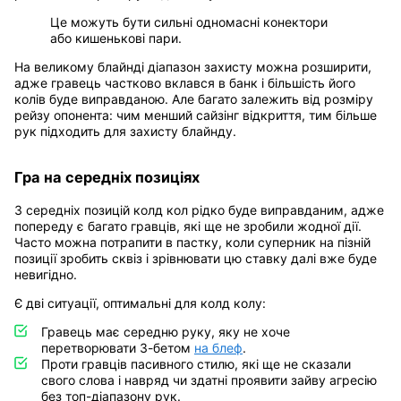
Це можуть бути сильні одномасні конектори
або кишенькові пари.
На великому блайнді діапазон захисту можна розширити,
адже гравець частково вклався в банк і більшість його
колів буде виправданою. Але багато залежить від розміру
рейзу опонента: чим менший сайзінг відкриття, тим більше
рук підходить для захисту блайнду.
Гра на середніх позиціях
З середніх позицій колд кол рідко буде виправданим, адже
попереду є багато гравців, які ще не зробили жодної дії.
Часто можна потрапити в пастку, коли суперник на пізній
позиції зробить сквіз і зрівнювати цю ставку далі вже буде
невигідно.
Є дві ситуації, оптимальні для колд колу:
Гравець має середню руку, яку не хоче
перетворювати 3-бетом
на блеф
.
Проти гравців пасивного стилю, які ще не сказали
свого слова і навряд чи здатні проявити зайву агресію
без топ-діапазону рук.