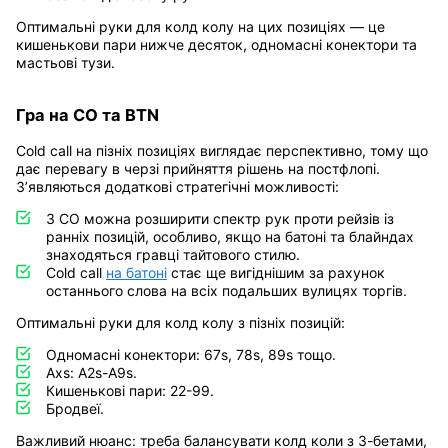
Оптимальні руки для колд колу на цих позиціях — це
кишенькови пари нижче десяток, одномасні конектори та
мастьові тузи.
Гра на CO та BTN
Cold call на пізніх позиціях виглядає перспективно, тому що
дає перевагу в черзі прийняття рішень на постфлопі.
З’являються додаткові стратегічні можливості:
З CO можна розширити спектр рук проти рейзів із
ранніх позицій, особливо, якщо на батоні та блайндах
знаходяться гравці тайтового стилю.
Cold call
на батоні
стає ще вигіднішим за рахунок
останнього слова на всіх подальших вулицях торгів.
Оптимальні руки для колд колу з пізніх позицій:
Одномасні конектори: 67s, 78s, 89s тощо.
Аxs: A2s-A9s.
Кишенькові пари: 22-99.
Бродвеї.
Важливий нюанс: треба балансувати колд коли з 3-бетами,