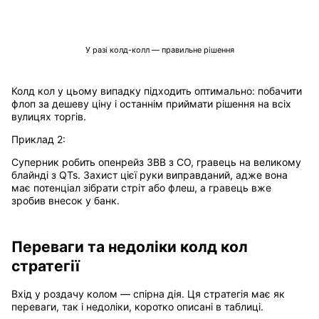
У разі колд-колл — правильне рішення
Колд кол у цьому випадку підходить оптимально: побачити
флоп за дешеву ціну і останнім приймати рішення на всіх
вулицях торгів.
Приклад 2:
Суперник робить опенрейз 3ВВ з CO, гравець на великому
блайнді з QTs. Захист цієї руки виправданий, адже вона
має потенціал зібрати стріт або флеш, а гравець вже
зробив внесок у банк.
Переваги та недоліки колд кол
стратегії
Вхід у роздачу колом — спірна дія. Ця стратегія має як
переваги, так і недоліки, коротко описані в таблиці.