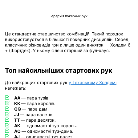
Ієрархія покерних рук
Це стандартне старшинство комбінацій. Такий порядок
використовується в більшості покерних дисциплін. Серед
класичних різновидів гри є лише один виняток
—
Холдем 6
+ (Шортдек). У ньому флеш старший за фул-хаус.
Топ найсильніших стартових рук
До найкращих стартових рук
у Техаському Холдемі
належать:
AA
— пара тузів.
KK
— пара королів.
QQ
— пара дам.
JJ
— пара валетів.
TT
— пара десяток.
AK
— одномастні туз-король.
AQ
— одномастні туз-дама.
AJ
— одномастні туз-валет.