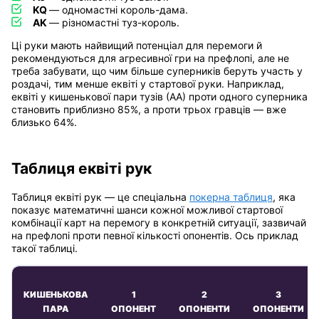
KQ
— одномастні король-дама.
AK
— різномастні туз-король.
Ці руки мають найвищий потенціал для перемоги й
рекомендуються для агресивної гри на префлопі, але не
треба забувати, що чим більше суперників беруть участь у
роздачі, тим менше еквіті у стартової руки. Наприклад,
еквіті у кишенькової пари тузів (АА) проти одного суперника
становить приблизно 85%, а проти трьох гравців — вже
близько 64%.
Таблиця еквіті рук
Таблиця еквіті рук — це спеціальна
покерна таблиця
, яка
показує математичні шанси кожної можливої стартової
комбінації карт на перемогу в конкретній ситуації, зазвичай
на префлопі проти певної кількості опонентів. Ось приклад
такої таблиці.
КИШЕНЬКОВА
1
2
3
ПАРА
ОПОНЕНТ
ОПОНЕНТИ
ОПОНЕНТИ