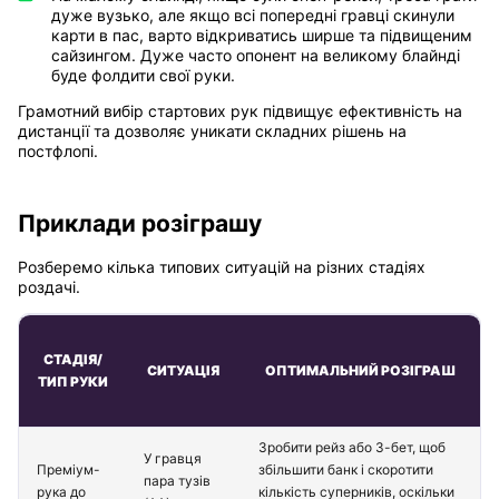
дуже вузько, але якщо всі попередні гравці скинули
карти в пас, варто відкриватись ширше та підвищеним
сайзингом. Дуже часто опонент на великому блайнді
буде фолдити свої руки.
Грамотний вибір стартових рук підвищує ефективність на
дистанції та дозволяє уникати складних рішень на
постфлопі.
Приклади розіграшу
Розберемо кілька типових ситуацій на різних стадіях
роздачі.
СТАДІЯ/
СИТУАЦІЯ
ОПТИМАЛЬНИЙ РОЗІГРАШ
ТИП РУКИ
Зробити рейз або 3-бет, щоб
У гравця
Преміум-
збільшити банк і скоротити
пара тузів
рука до
кількість суперників, оскільки