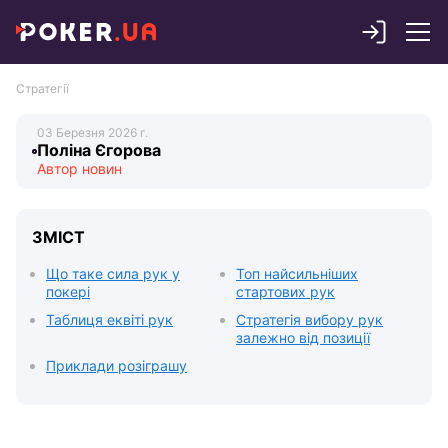
Стратегії
Поліна Єгорова
ЗМІСТ
Що таке сила рук у
Топ найсильніших
покері
стартових рук
Таблиця еквіті рук
Стратегія вибору рук
залежно від позиції
Приклади розіграшу