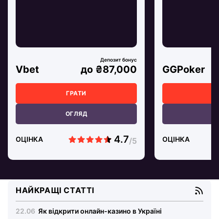
Vbet
до ₴87,000
GGPoker
ГРАТИ
Г
ОГЛЯД
О
ОЦІНКА
ОЦІНКА
НАЙКРАЩІ СТАТТІ
Як відкрити онлайн-казино в Україні