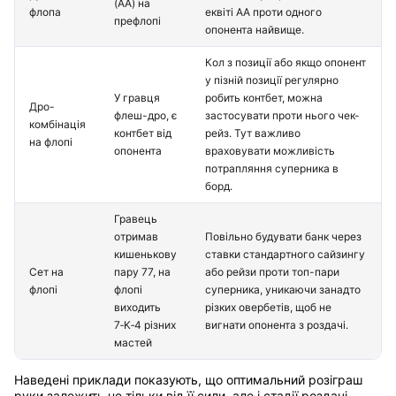
(AA) на
флопа
еквіті AA проти одного
префлопі
опонента найвище.
Кол з позиції або якщо опонент
у пізній позиції регулярно
У гравця
робить контбет, можна
Дро-
флеш-дро, є
застосувати проти нього чек-
комбінація
контбет від
рейз. Тут важливо
на флопі
опонента
враховувати можливість
потрапляння суперника в
борд.
Гравець
отримав
Повільно будувати банк через
кишенькову
ставки стандартного сайзингу
Сет на
пару 77, на
або рейзи проти топ-пари
флопі
флопі
суперника, уникаючи занадто
виходить
різких овербетів, щоб не
7‑K‑4 різних
вигнати опонента з роздачі.
мастей
Наведені приклади показують, що оптимальний розіграш
руки залежить не тільки від її сили, але і стадії роздачі,