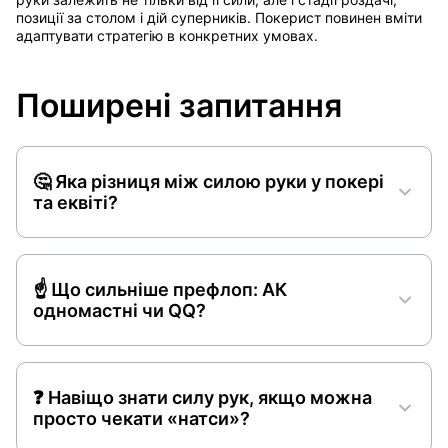
позиції за столом і дій суперників. Покерист повинен вміти
адаптувати стратегію в конкретних умовах.
Поширені запитання
🤔 Яка різниця між силою руки у покері
та еквіті?
☝️ Що сильніше префлоп: АК
одномастні чи QQ?
❓ Навіщо знати силу рук, якщо можна
просто чекати «натси»?