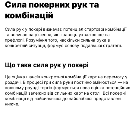
Сила покерних рук та
комбінацій
Сила рук у покері визначає потенціал стартової комбінації
та впливає на рішення, які гравець ухвалює ще на
префлопі. Розуміння того, наскільки сильна рука в
конкретній ситуації, формує основу подальшої стратегії.
Що таке сила рук у покері
Це оцінка шансів конкретної комбінації карт на перемогу у
роздачі. В процесі гри сила руки постійно змінюється — на
кожному раунді торгів формується нова оцінка потенційних
комбінацій залежно від спільних карт на столі. Всі покерні
комбінації від найсильнішої до найслабшої представлені
нижче.