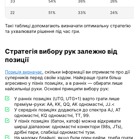
33
54%
36%
26%
22
51%
33%
24%
Такі таблиці допомагають визначати оптимальну стратегію
та ухвалювати рішення під час гри.
Стратегія вибору рук залежно від
позиції
Позиція визначає
, скільки інформації ви отримаєте про дії
суперників перед своїм ходом. Найкраще грати більш
агресивно у пізніх позиціях, а в ранніх — обирати лише
найсильніші руки. Основні принципи вибору рук:
У ранніх позиціях (UTG, UTG+1) варто грати лише
преміум-руки: AA, KK, QQ, АК одномастні, JJ.<
У середніх позиціях додаються до спектра AJ, AT
одномастні, KQ одномастні, TT, 99.
У пізніх позиціях (батон, катоф) можна відкривати
ширші діапазони: одномастні конектори (98s, JTs),
дрібні пари, слабкіші одномастні тузи.
На малому блайнді, якщо були опен-рейзи, треба грати