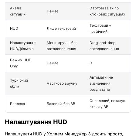
Аналіз
Є готові звіти по
Немає
ситуацій
ключових ситуаціях
Текстовий +
HUD
Лише текстовий
графічний
Налаштування
Менш зручні, без
Drag-and-drop,
HUD/фільтрів
автодоповнення
автодоповнення
Режим HUD
Немає
Є
Only
Автоматичне
Турнірний
Частково вручну
визначення
облік
результатів
Оновлений, показує
Реплеєр
Базовий, без BB
стеки у BB
Налаштування HUD
Налаштувати HUD у Холдем Менеджер 3 досить просто,