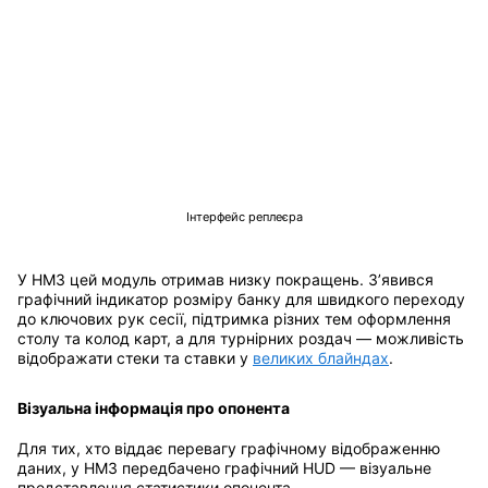
Інтерфейс реплеєра
У HM3 цей модуль отримав низку покращень. З’явився
графічний індикатор розміру банку для швидкого переходу
до ключових рук сесії, підтримка різних тем оформлення
столу та колод карт, а для турнірних роздач — можливість
відображати стеки та ставки у
великих блайндах
.
Візуальна інформація про опонента
Для тих, хто віддає перевагу графічному відображенню
даних, у HM3 передбачено графічний HUD — візуальне
представлення статистики опонента.