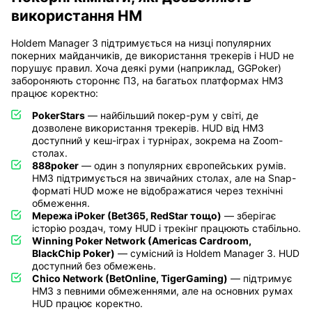
використання HM
Holdem Manager 3 підтримується на низці популярних
покерних майданчиків, де використання трекерів і HUD не
порушує правил. Хоча деякі руми (наприклад, GGPoker)
забороняють стороннє ПЗ, на багатьох платформах HM3
працює коректно:
PokerStars
— найбільший покер-рум у світі, де
дозволене використання трекерів. HUD від HM3
доступний у кеш-іграх і турнірах, зокрема на Zoom-
столах.
888poker
— один з популярних європейських румів.
HM3 підтримується на звичайних столах, але на Snap-
форматі HUD може не відображатися через технічні
обмеження.
Мережа iPoker (Bet365, RedStar тощо)
— зберігає
історію роздач, тому HUD і трекінг працюють стабільно.
Winning Poker Network (Americas Cardroom,
BlackChip Poker)
— сумісний із Holdem Manager 3. HUD
доступний без обмежень.
Chico Network (BetOnline, TigerGaming)
— підтримує
HM3 з певними обмеженнями, але на основних румах
HUD працює коректно.