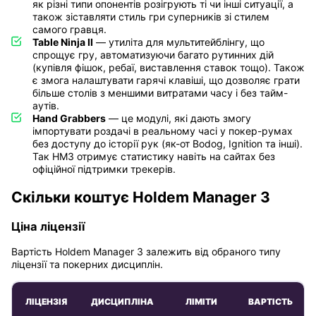
як різні типи опонентів розігрують ті чи інші ситуації, а
також зіставляти стиль гри суперників зі стилем
самого гравця.
Table Ninja II
— утиліта для мультитейблінгу, що
спрощує гру, автоматизуючи багато рутинних дій
(купівля фішок, ребаї, виставлення ставок тощо). Також
є змога налаштувати гарячі клавіші, що дозволяє грати
більше столів з меншими витратами часу і без тайм-
аутів.
Hand Grabbers
— це модулі, які дають змогу
імпортувати роздачі в реальному часі у покер-румах
без доступу до історії рук (як-от Bodog, Ignition та інші).
Так HM3 отримує статистику навіть на сайтах без
офіційної підтримки трекерів.
Скільки коштує Holdem Manager 3
Ціна ліцензії
Вартість Holdem Manager 3 залежить від обраного типу
ліцензії та покерних дисциплін.
ЛІЦЕНЗІЯ
ДИСЦИПЛІНА
ЛІМІТИ
ВАРТІСТЬ