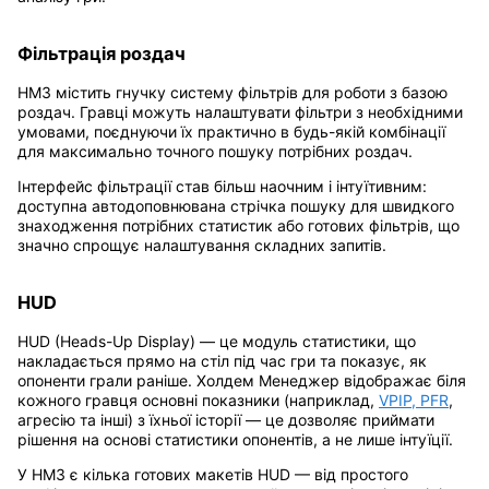
Фільтрація роздач
HM3 містить гнучку систему фільтрів для роботи з базою
роздач. Гравці можуть налаштувати фільтри з необхідними
умовами, поєднуючи їх практично в будь-якій комбінації
для максимально точного пошуку потрібних роздач.
Інтерфейс фільтрації став більш наочним і інтуїтивним:
доступна автодоповнювана стрічка пошуку для швидкого
знаходження потрібних статистик або готових фільтрів, що
значно спрощує налаштування складних запитів.
HUD
HUD (Heads-Up Display) — це модуль статистики, що
накладається прямо на стіл під час гри та показує, як
опоненти грали раніше. Холдем Менеджер відображає біля
кожного гравця основні показники (наприклад,
VPIP, PFR
,
агресію та інші) з їхньої історії — це дозволяє приймати
рішення на основі статистики опонентів, а не лише інтуїції.
У HM3 є кілька готових макетів HUD — від простого