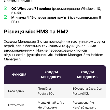
Системні вимоги:
ОС Windows 7 і новіша
(рекомендовано Windows 10,
64‑біт).
Мінімум 4 ГБ оперативної пам’яті
(рекомендовано 8
ГБ+).
Різниця між HM3 та HM2
Холдем Менеджер 3 став повноцінним наступником другої
версії, але з багатьма технічними та функціональними
вдосконаленнями. Нижче перераховано ключові
відмінності в функціоналі між Holdem Manager 2 та Holdem
Manager 3.
ХОЛДЕМ
ХОЛДЕМ
ФУНКЦІЯ
МЕНЕДЖЕР 2
МЕНЕДЖЕР 3
Потрібна
Вбудована база, без
База даних
PostgreSQL
PostgreSQL
Менший набір, “vs
Розширена, “vs
Статистика
Hero” окремо
Hero” вбудовано