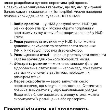
адже розробники суттєво спростили цей процес.
Правильне налаштування гарантує, що під час гри гравці
бачать саме ті показники, які їм потрібні. Нижче наведено
основні кроки для налаштування HUD в HM3:
Вибір профілю
— у HM3 доступні готові HUD для
різних форматів гри. Можна обрати потрібний у
верхньому кутку столу або створити власний у HUD
Editor.
Редагування статистики
— у HUD Editor можна
додавати, прибирати та переставляти показники
(VPIP, PFR тощо) простим drag‑and‑drop.
Розміщення на столі
— є опція розташувати елементи
HUD на зручні для кожного покериста місця.
Фільтри та режими
— можна встановити фільтри
відображення статистики — наприклад, показувати
статистику опонента за лімітом, періодом чи
розміром стека.
Перевірка роботи
— варто запустити сесію і
переконатися, що модуль оновлюється. Статистика
повинна змінюватися у міру накопичення роздач.
Якщо якісь блоки заважають огляду стола, можна
скоригувати їх розміщення або прозорість.
Покерні кімнати, які дозволяють