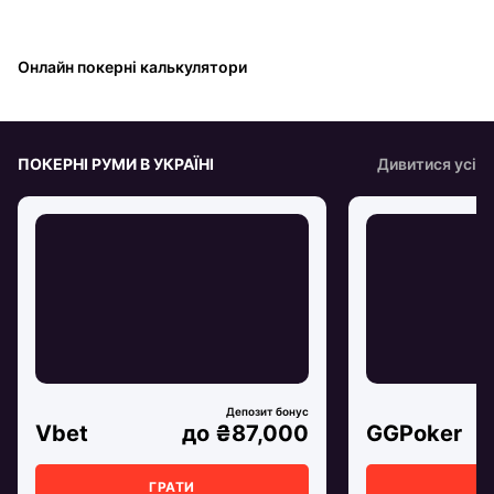
Онлайн покерні калькулятори
ПОКЕРНІ РУМИ В УКРАЇНІ
Дивитися усі
Vbet
до ₴87,000
GGPoker
ГРАТИ
Г