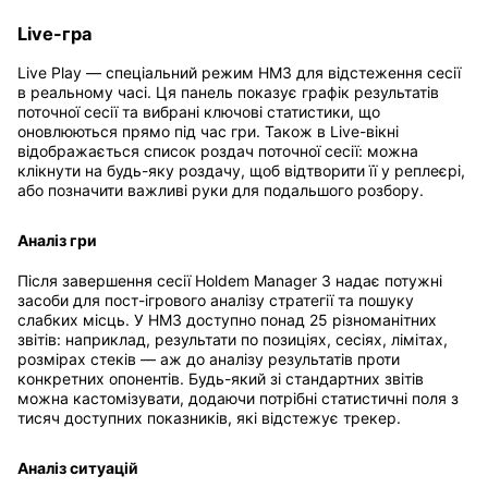
Live-гра
Live Play — спеціальний режим HM3 для відстеження сесії
в реальному часі. Ця панель показує графік результатів
поточної сесії та вибрані ключові статистики, що
оновлюються прямо під час гри. Також в Live-вікні
відображається список роздач поточної сесії: можна
клікнути на будь-яку роздачу, щоб відтворити її у реплеєрі,
або позначити важливі руки для подальшого розбору.
Аналіз гри
Після завершення сесії Holdem Manager 3 надає потужні
засоби для пост-ігрового аналізу стратегії та пошуку
слабких місць. У HM3 доступно понад 25 різноманітних
звітів: наприклад, результати по позиціях, сесіях, лімітах,
розмірах стеків — аж до аналізу результатів проти
конкретних опонентів. Будь-який зі стандартних звітів
можна кастомізувати, додаючи потрібні статистичні поля з
тисяч доступних показників, які відстежує трекер.
Аналіз ситуацій