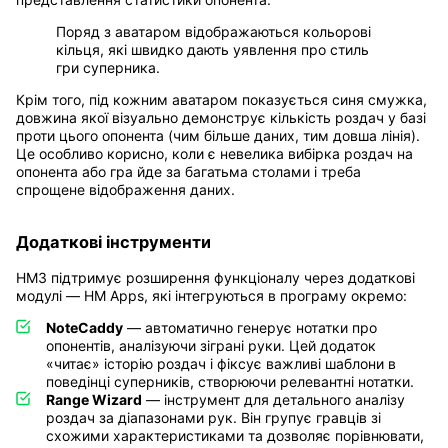
Поряд з аватаром відображаються кольорові
кільця, які швидко дають уявлення про стиль
гри суперника.
Крім того, під кожним аватаром показується синя смужка,
довжина якої візуально демонструє кількість роздач у базі
проти цього опонента (чим більше даних, тим довша лінія).
Це особливо корисно, коли є невелика вибірка роздач на
опонента або гра йде за багатьма столами і треба
спрощене відображення даних.
Додаткові інструменти
HM3 підтримує розширення функціоналу через додаткові
модулі — HM Apps, які інтегруються в програму окремо:
NoteCaddy
— автоматично генерує нотатки про
опонентів, аналізуючи зіграні руки. Цей додаток
«читає» історію роздач і фіксує важливі шаблони в
поведінці суперників, створюючи релевантні нотатки.
Range Wizard
— інструмент для детального аналізу
роздач за діапазонами рук. Він групує гравців зі
схожими характеристиками та дозволяє порівнювати,