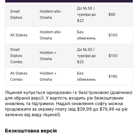
До NL50 /
Small
Hold’em або
турніри до
$60
Stakes
Omaha
$22
Hold’em або
Без
All Stakes
$100
Omaha
обмежень
Small
До NL50 /
Hold’em +
Stakes
турніри до
$100
Omaha
Combo
$22
All Stakes
Hold’em +
Без
$160
Combo
Omaha
обмежень
Ліцензія купується одноразово і є безстроковою (довічною)
для обраної версії. У вартість входить рік безкоштовних
оновлень та підтримки. Надалі оновлення софту можна
продовжити за окрему плату (від $29,99 до $79,99 на рік
залежно від виду ліцензії).
Безкоштовна версія