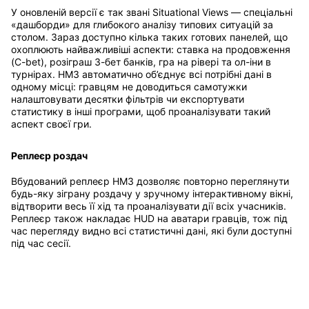
У оновленій версії є так звані Situational Views — спеціальні
«дашборди» для глибокого аналізу типових ситуацій за
столом. Зараз доступно кілька таких готових панелей, що
охоплюють найважливіші аспекти: ставка на продовження
(C-bet), розіграш 3-бет банків, гра на рівері та ол-іни в
турнірах. HM3 автоматично об’єднує всі потрібні дані в
одному місці: гравцям не доводиться самотужки
налаштовувати десятки фільтрів чи експортувати
статистику в інші програми, щоб проаналізувати такий
аспект своєї гри.
Реплеєр роздач
Вбудований реплеєр HM3 дозволяє повторно переглянути
будь-яку зіграну роздачу у зручному інтерактивному вікні,
відтворити весь її хід та проаналізувати дії всіх учасників.
Реплеєр також накладає HUD на аватари гравців, тож під
час перегляду видно всі статистичні дані, які були доступні
під час сесії.