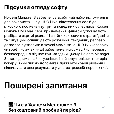
Підсумки огляду софту
Holdem Manager 3 забезпечує всебічний набір інструментів
для покериста — від HUD і live-відстеження сесій до
глибокого пост-аналізу гри та поведінки суперників. Кожен
модуль HM3 має своє призначення: фільтри допомагають
розібрати окремі роздачі і знайти «витоки» в стратегії, звіти
та ситуаційні огляди дають розуміння тенденцій, реплеєр
дозволяє відтворити ключові моменти, а HUD (у числовому
чи графічному вигляді) забезпечує інформаційну перевагу
безпосередньо під час гри. Завдяки цьому Holdem Manager
3 став одним з найпотужніших і найпопулярніших трекерів
покеру, який дійсно допомагає приймати кращі рішення і
підвищувати свої результати у довгостроковій перспективі.
Поширені запитання
🆓 Чи є у Холдем Менеджер 3
безкоштовний пробний період?