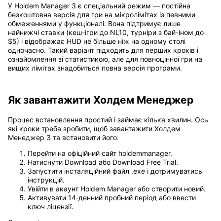
У Holdem Manager 3 є спеціальний режим — постійна
безкоштовна версія для гри на мікролімітах із певними
обмеженнями у функціоналі. Вона підтримує лише
найнижчі ставки (кеш-ігри до NL10, турніри з бай-іном до
$5) і відображає HUD не більше ніж на одному столі
одночасно. Такий варіант підходить для перших кроків і
ознайомлення зі статистикою, але для повноцінної гри на
вищих лімітах знадобиться повна версія програми.
Як завантажити Холдем Менеджер
Процес встановлення простий і займає кілька хвилин. Ось
які кроки треба зробити, щоб завантажити Холдем
Менеджер 3 та встановити його:
Перейти на офіційний сайт holdemmanager.
Натиснути Download або Download Free Trial.
Запустити інсталяційний файл .exe і дотримуватись
інструкцій.
Увійти в акаунт Holdem Manager або створити новий.
Активувати 14‑денний пробний період або ввести
ключ ліцензії.