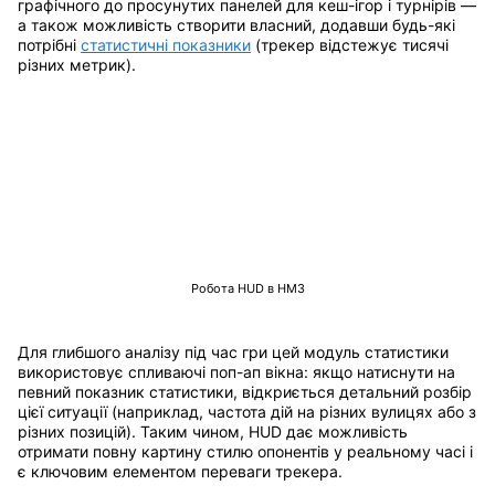
графічного до просунутих панелей для кеш-ігор і турнірів —
а також можливість створити власний, додавши будь-які
потрібні
статистичні показники
(трекер відстежує тисячі
різних метрик).
Робота HUD в HM3
Для глибшого аналізу під час гри цей модуль статистики
використовує спливаючі поп-ап вікна: якщо натиснути на
певний показник статистики, відкриється детальний розбір
цієї ситуації (наприклад, частота дій на різних вулицях або з
різних позицій). Таким чином, HUD дає можливість
отримати повну картину стилю опонентів у реальному часі і
є ключовим елементом переваги трекера.